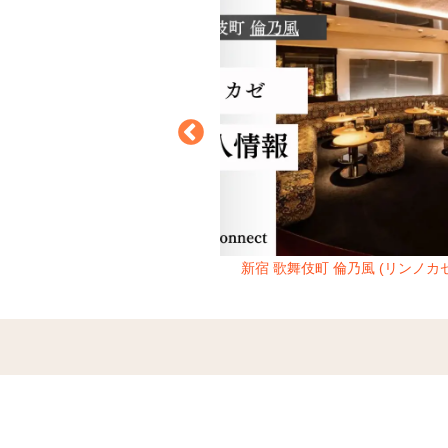
ン （Royal Garden）
新宿 歌舞伎町 倫乃風 (リンノカゼ