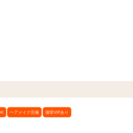
K
ヘアメイク完備
個室VIPあり