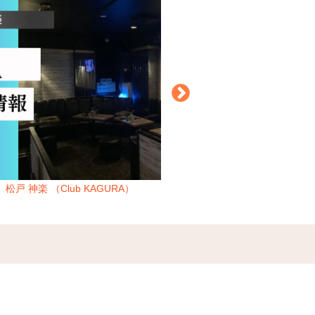
松戸 神楽 （Club KAGURA）
船橋 トゥルース （T-TRUT