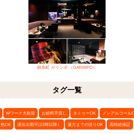
錦糸町 ガリンポ （GARIMPO）
タグ一覧
Wワーク大歓迎
お給料手渡し
タトゥーOK
ノンアルコールO
色OK
遅出出勤可(22時以降）
遠方までの送りOK
高時給保証