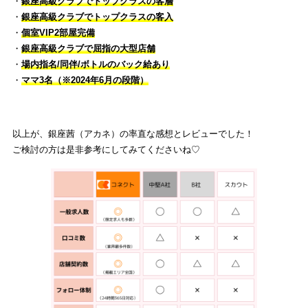
・
銀座高級クラブでトップクラスの客層
・
銀座高級クラブでトップクラスの客入
・
個室VIP2部屋完備
・
銀座高級クラブで屈指の大型店舗
・
場内指名/同伴/ボトルのバック給あり
・
ママ3名（※2024年6月の段階）
以上が、銀座茜（アカネ）の率直な感想とレビューでした！
ご検討の方は是非参考にしてみてくださいね♡