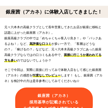
銀座茜（アカネ）に体験入店してきました！
元々六本木の高級クラブとして長年営業してきたお店が銀座に移転と
話題に上がった銀座茜（アカネ）。
銀座高級クラブの中では「めちゃくちゃ客入り良き！」や「バックあ
るよね！」など、
高評価な口コミ
が多い一方で、「客層はどうな
の？」「稼げるの？」などなど、元々六本木高級クラブにあった銀座
高級クラブならではの口コミもある中で、
面接に行こうか迷われてる
方も多い
のではないでしょうか？
そこで今回は、実際に面接に行ってみて体験入店をして感じた銀座茜
（アカネ）の感想を
忖度なしでレビュー
します！ もし、銀座茜（アカ
ネ）を検討中の方は是非参考にしてみてくださいね☆
銀座茜（アカネ）
採用基準が記載されている