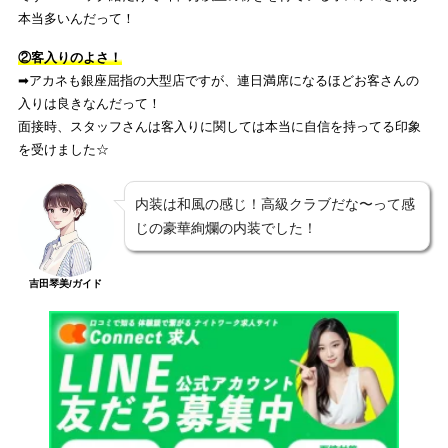
本当多いんだって！
②客入りのよさ！
➡︎アカネも銀座屈指の大型店ですが、連日満席になるほどお客さんの
入りは良きなんだって！
面接時、スタッフさんは客入りに関しては本当に自信を持ってる印象
を受けました☆
内装は和風の感じ！高級クラブだな〜って感
じの豪華絢爛の内装でした！
吉田琴美/ガイド