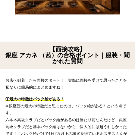
【面接攻略】
銀座 アカネ （茜）の合格ポイント｜服装・聞
かれた質問
お店へ到着したら面接スタート！ 実際に面接を受けて思ったことを
私なりに簡易的にまとめますね！
①最大の特徴はバック給がある！
➡︎銀座茜の最大の特徴だと思ったのは、バック給がある！という点で
す。
六本木高級クラブだとバック給があるのは当たり前なんだけど、銀座
高級クラブだと基本バック給はないから、個人的には超うれしかった
です！！バック給だけで1日2万以上の稼ぎを得ているホステスさんが