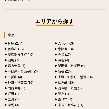
エリアから探す
東京
銀座 (287)
六本木 (63)
西麻布 (16)
恵比寿 (20)
新宿歌舞伎町 (40)
赤坂 (17)
池袋 (7)
渋谷 (4)
麻布十番 (1)
飯田橋・神楽坂 (4)
中目黒・自由が丘 (3)
新橋 (23)
五反田 (4)
上野・御徒町・湯島 (58)
神田・秋葉原 (10)
錦糸町 (23)
門前仲町 (5)
浅草橋・両国 (1)
町田 (1)
調布 (1)
立川 (1)
吉祥寺 (1)
練馬 (3)
小岩・新小岩 (11)