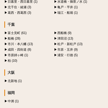
日暮里・西日暮里 (1)
水道橋・御茶ノ水 (1)
北千住・綾瀬 (3)
亀戸・平井 (1)
葛西・西葛西 (3)
瑞江・船堀 (1)
千葉
富士見町 (61)
西船橋 (9)
船橋 (28)
津田沼 (13)
市川・本八幡 (13)
松戸・新松戸 (13)
成田・四街道 (8)
市原・五井 (9)
市原姉ヶ崎 (1)
浦安・行徳 (5)
柏 (10)
大阪
北新地 (1)
福岡
中洲 (1)