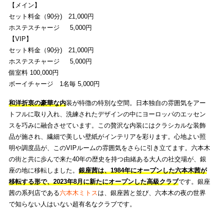
【メイン】
セット料金（90分) 21,000円
ホステスチャージ 5,000円
【VIP】
セット料金（90分) 21,000円
ホステスチャージ 5,000円
個室料 100,000円
ボーイチャージ 1名毎 5,000円
和洋折衷の豪華な内
装が特徴の特別な空間。日本独自の雰囲気をアー
トフルに取り入れ、洗練されたデザインの中にヨーロッパのエッセン
スを巧みに融合させています。この贅沢な内装にはクラシカルな装飾
品が施され、繊細で美しい壁紙がインテリアを彩ります。心地よい照
明や調度品が、このVIPルームの雰囲気をさらに引き立てます。六本木
の街と共に歩んで来た40年の歴史を持つ由緒ある大人の社交場が、銀
座の地に移転しました。
銀座茜は、1984年にオープンした六本木茜が
移転する形で、2023年8月に新たにオープンした高級クラブ
です。銀座
茜の系列店である
六本木ミトス
は、銀座茜と並び、六本木の夜の世界
で知らない人はいない超有名なクラブです。