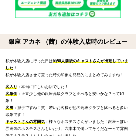
銀座 アカネ （茜）の体験入店時のレビュー
私が体験入店に行った日は
約50人前後のキャストさんが出勤していま
した
！
私が体験入店させて貰った時の印象を簡易的にまとめてみますね！
客入り
：本当に忙しいお店でした！
客単価
：正直少し他の銀座高級クラブと比べると安いかな？って印
象！
客層
：派手ですね！笑 若いお客様が他の高級クラブと比べると多い
印象です！
キャストさんの雰囲気
：様々なホステスさんがいました！銀座っぽい
雰囲気のホステスさんもいたり、六本木で働いてそうだなーって雰囲
気のホステスさんもいらっしゃいました。