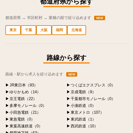
都道府県から探す
都道府県 → 市区町村 → 業種の順で絞り込めます
NEW
東京
千葉
大阪
福岡
北海道
中央区の求人
港区の求人
渋谷区の求人
新宿区の求人
豊島区の求人
路線から探す
路線・駅から求人を絞り込めます
NEW
JR東日本（93）
つくばエクスプレス（0）
ゆりかもめ（14）
京成電鉄（9）
京王電鉄（22）
千葉都市モノレール（0）
多摩モノレール（0）
小湊鉄道（0）
小田急電鉄（21）
東京メトロ（107）
東急電鉄（0）
東武鉄道（1）
東葉高速鉄道（0）
西武鉄道（10）
都営地下鉄（63）