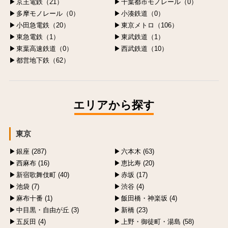
京王電鉄（21）
千葉都市モノレール（0）
多摩モノレール（0）
小湊鉄道（0）
小田急電鉄（20）
東京メトロ（106）
東急電鉄（1）
東武鉄道（1）
東葉高速鉄道（0）
西武鉄道（10）
都営地下鉄（62）
エリアから探す
東京
銀座 (287)
六本木 (63)
西麻布 (16)
恵比寿 (20)
新宿歌舞伎町 (40)
赤坂 (17)
池袋 (7)
渋谷 (4)
麻布十番 (1)
飯田橋・神楽坂 (4)
中目黒・自由が丘 (3)
新橋 (23)
五反田 (4)
上野・御徒町・湯島 (58)