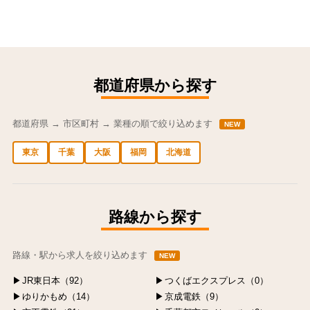
都道府県から探す
都道府県 → 市区町村 → 業種の順で絞り込めます
NEW
東京
千葉
大阪
福岡
北海道
中央区の求人
港区の求人
渋谷区の求人
新宿区の求人
豊島区の求人
路線から探す
路線・駅から求人を絞り込めます
NEW
JR東日本（92）
つくばエクスプレス（0）
ゆりかもめ（14）
京成電鉄（9）