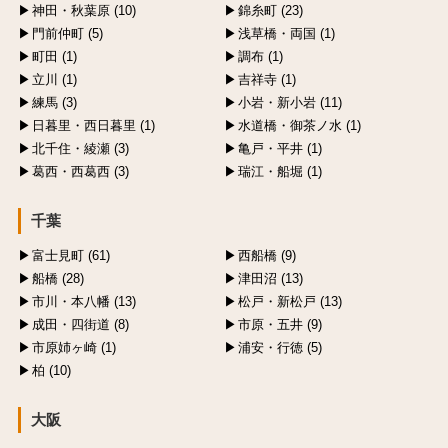
神田・秋葉原 (10)
錦糸町 (23)
門前仲町 (5)
浅草橋・両国 (1)
町田 (1)
調布 (1)
立川 (1)
吉祥寺 (1)
練馬 (3)
小岩・新小岩 (11)
日暮里・西日暮里 (1)
水道橋・御茶ノ水 (1)
北千住・綾瀬 (3)
亀戸・平井 (1)
葛西・西葛西 (3)
瑞江・船堀 (1)
千葉
富士見町 (61)
西船橋 (9)
船橋 (28)
津田沼 (13)
市川・本八幡 (13)
松戸・新松戸 (13)
成田・四街道 (8)
市原・五井 (9)
市原姉ヶ崎 (1)
浦安・行徳 (5)
柏 (10)
大阪