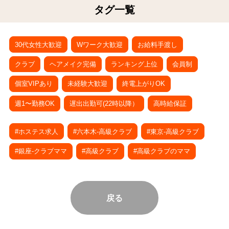
タグ一覧
30代女性大歓迎
Wワーク大歓迎
お給料手渡し
クラブ
ヘアメイク完備
ランキング上位
会員制
個室VIPあり
未経験大歓迎
終電上がりOK
週1〜勤務OK
遅出出勤可(22時以降）
高時給保証
#ホステス求人
#六本木-高級クラブ
#東京-高級クラブ
#銀座-クラブママ
#高級クラブ
#高級クラブのママ
戻る