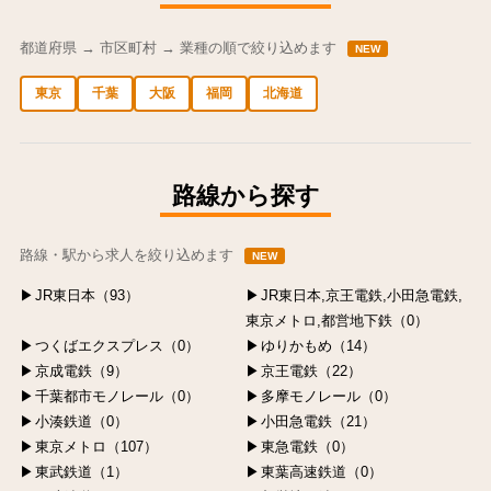
都道府県 → 市区町村 → 業種の順で絞り込めます
NEW
東京
千葉
大阪
福岡
北海道
中央区の求人
港区の求人
渋谷区の求人
新宿区の求人
豊島区の求人
路線から探す
路線・駅から求人を絞り込めます
NEW
JR東日本（93）
JR東日本,京王電鉄,小田急電鉄,
東京メトロ,都営地下鉄（0）
つくばエクスプレス（0）
ゆりかもめ（14）
京成電鉄（9）
京王電鉄（22）
千葉都市モノレール（0）
多摩モノレール（0）
小湊鉄道（0）
小田急電鉄（21）
東京メトロ（107）
東急電鉄（0）
東武鉄道（1）
東葉高速鉄道（0）