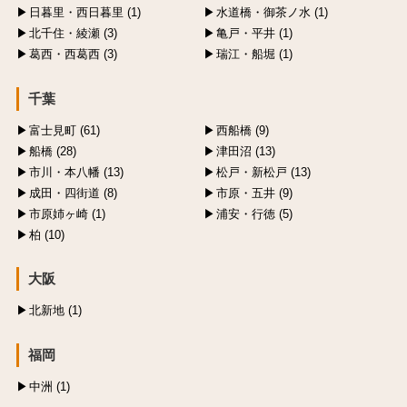
日暮里・西日暮里 (1)
水道橋・御茶ノ水 (1)
北千住・綾瀬 (3)
亀戸・平井 (1)
葛西・西葛西 (3)
瑞江・船堀 (1)
千葉
富士見町 (61)
西船橋 (9)
船橋 (28)
津田沼 (13)
市川・本八幡 (13)
松戸・新松戸 (13)
成田・四街道 (8)
市原・五井 (9)
市原姉ヶ崎 (1)
浦安・行徳 (5)
柏 (10)
大阪
北新地 (1)
福岡
中洲 (1)