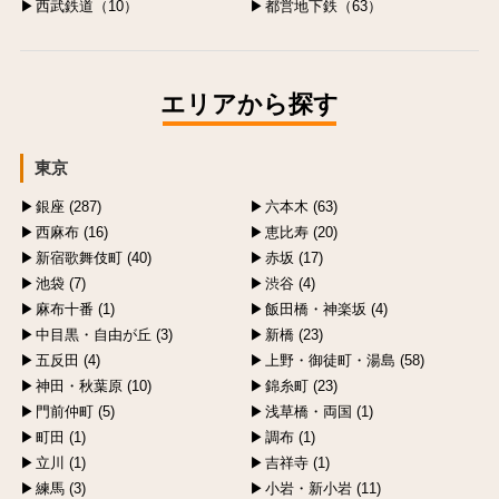
西武鉄道（10）
都営地下鉄（63）
エリアから探す
東京
銀座 (287)
六本木 (63)
西麻布 (16)
恵比寿 (20)
新宿歌舞伎町 (40)
赤坂 (17)
池袋 (7)
渋谷 (4)
麻布十番 (1)
飯田橋・神楽坂 (4)
中目黒・自由が丘 (3)
新橋 (23)
五反田 (4)
上野・御徒町・湯島 (58)
神田・秋葉原 (10)
錦糸町 (23)
門前仲町 (5)
浅草橋・両国 (1)
町田 (1)
調布 (1)
立川 (1)
吉祥寺 (1)
練馬 (3)
小岩・新小岩 (11)