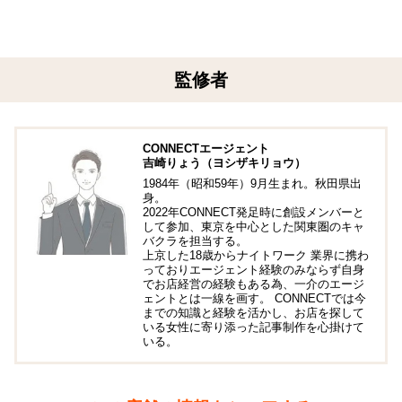
監修者
CONNECTエージェント
吉崎りょう（ヨシザキリョウ）
1984年（昭和59年）9月生まれ。秋田県出
身。
2022年CONNECT発足時に創設メンバーと
して参加、東京を中心とした関東圏のキャ
バクラを担当する。
上京した18歳からナイトワーク 業界に携わ
っておりエージェント経験のみならず自身
でお店経営の経験もある為、一介のエージ
ェントとは一線を画す。 CONNECTでは今
までの知識と経験を活かし、お店を探して
いる女性に寄り添った記事制作を心掛けて
いる。