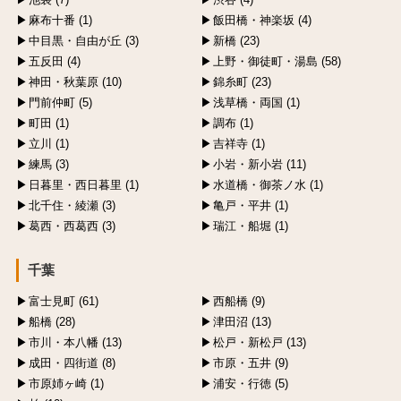
麻布十番 (1)
飯田橋・神楽坂 (4)
中目黒・自由が丘 (3)
新橋 (23)
五反田 (4)
上野・御徒町・湯島 (58)
神田・秋葉原 (10)
錦糸町 (23)
門前仲町 (5)
浅草橋・両国 (1)
町田 (1)
調布 (1)
立川 (1)
吉祥寺 (1)
練馬 (3)
小岩・新小岩 (11)
日暮里・西日暮里 (1)
水道橋・御茶ノ水 (1)
北千住・綾瀬 (3)
亀戸・平井 (1)
葛西・西葛西 (3)
瑞江・船堀 (1)
千葉
富士見町 (61)
西船橋 (9)
船橋 (28)
津田沼 (13)
市川・本八幡 (13)
松戸・新松戸 (13)
成田・四街道 (8)
市原・五井 (9)
市原姉ヶ崎 (1)
浦安・行徳 (5)