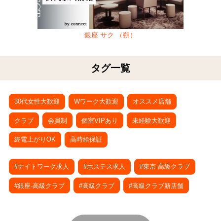
銀座 サク （朔）
タグ一覧
30代女性大歓迎
Wワーク大歓迎
オススメ店舗
クラブ
会員制
個室VIPあり
未経験大歓迎
終電上がりOK
高時給保証
#ナイトワーク求人
#ホステス求人
#東京-高級クラブ
#銀座-高級クラブ
#高級クラブ
#高級クラブ新店舗