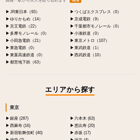
路線・駅から求人を絞り込めます
NEW
JR東日本（93）
つくばエクスプレス（0）
ゆりかもめ（14）
京成電鉄（9）
京王電鉄（22）
千葉都市モノレール（0）
多摩モノレール（0）
小湊鉄道（0）
小田急電鉄（21）
東京メトロ（107）
東急電鉄（0）
東武鉄道（1）
東葉高速鉄道（0）
西武鉄道（10）
都営地下鉄（63）
エリアから探す
東京
銀座 (287)
六本木 (63)
西麻布 (16)
恵比寿 (20)
新宿歌舞伎町 (40)
赤坂 (17)
池袋 (7)
渋谷 (4)