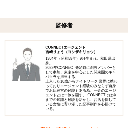
監修者
CONNECTエージェント
吉崎りょう（ヨシザキリョウ）
1984年（昭和59年）9月生まれ。秋田県出
身。
2022年CONNECT発足時に創設メンバーと
して参加、東京を中心とした関東圏のキャ
バクラを担当する。
上京した18歳からナイトワーク 業界に携わ
っておりエージェント経験のみならず自身
でお店経営の経験もある為、一介のエージ
ェントとは一線を画す。 CONNECTでは今
までの知識と経験を活かし、お店を探して
いる女性に寄り添った記事制作を心掛けて
いる。