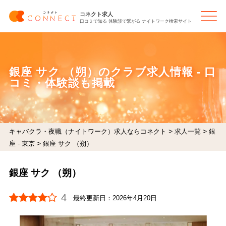
コネクト求人
口コミで知る 体験談で繋がる ナイトワーク検索サイト
銀座 サク （朔）のクラブ求人情報 - 口
コミ・体験談も掲載
>
>
キャバクラ・夜職（ナイトワーク）求人ならコネクト
求人一覧
銀
>
座 - 東京
銀座 サク （朔）
銀座 サク （朔）
4
最終更新日：
2026年4月20日