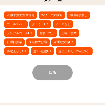
20歳未満女性勤務可
Wワーク大歓迎
お給料手渡し
ガールズバー
タトゥーOK
ノルマなし
ノンアルコールOK
全額日払い
土曜日営業
日曜日営業
未経験大歓迎
派手な髪色OK
終電上がりOK
週1〜勤務OK
遅出出勤可(22時以降）
戻る