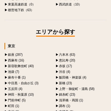
東葉高速鉄道（0）
西武鉄道（10）
都営地下鉄（63）
エリアから探す
東京
銀座 (287)
六本木 (63)
西麻布 (16)
恵比寿 (20)
新宿歌舞伎町 (40)
赤坂 (17)
池袋 (7)
渋谷 (4)
麻布十番 (1)
飯田橋・神楽坂 (4)
中目黒・自由が丘 (3)
新橋 (23)
五反田 (4)
上野・御徒町・湯島 (58)
神田・秋葉原 (10)
錦糸町 (23)
門前仲町 (5)
浅草橋・両国 (1)
町田 (1)
調布 (1)