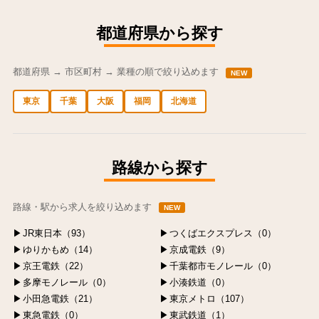
都道府県から探す
都道府県 → 市区町村 → 業種の順で絞り込めます
NEW
東京
千葉
大阪
福岡
北海道
中央区の求人
港区の求人
渋谷区の求人
新宿区の求人
豊島区の求人
路線から探す
路線・駅から求人を絞り込めます
NEW
JR東日本（93）
つくばエクスプレス（0）
ゆりかもめ（14）
京成電鉄（9）
京王電鉄（22）
千葉都市モノレール（0）
多摩モノレール（0）
小湊鉄道（0）
小田急電鉄（21）
東京メトロ（107）
東急電鉄（0）
東武鉄道（1）