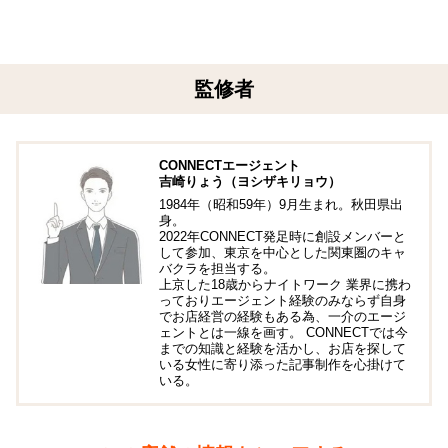
監修者
CONNECTエージェント
吉崎りょう（ヨシザキリョウ）
1984年（昭和59年）9月生まれ。秋田県出
身。
2022年CONNECT発足時に創設メンバーと
して参加、東京を中心とした関東圏のキャ
バクラを担当する。
上京した18歳からナイトワーク 業界に携わ
っておりエージェント経験のみならず自身
でお店経営の経験もある為、一介のエージ
ェントとは一線を画す。 CONNECTでは今
までの知識と経験を活かし、お店を探して
いる女性に寄り添った記事制作を心掛けて
いる。