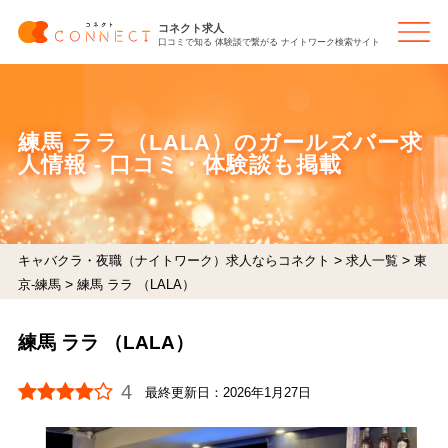
コネクト求人
口コミで知る 体験談で繋がる ナイトワーク検索サイト
練馬 ララ （LALA）のガールズバー求
人情報 - 口コミ・体験談も掲載
>
>
キャバクラ・夜職（ナイトワーク）求人ならコネクト
求人一覧
東
>
京-練馬
練馬 ララ （LALA）
練馬 ララ （LALA）
4
最終更新日：
2026年1月27日