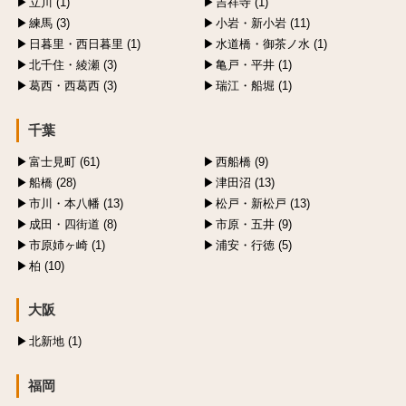
立川 (1)
吉祥寺 (1)
練馬 (3)
小岩・新小岩 (11)
日暮里・西日暮里 (1)
水道橋・御茶ノ水 (1)
北千住・綾瀬 (3)
亀戸・平井 (1)
葛西・西葛西 (3)
瑞江・船堀 (1)
千葉
富士見町 (61)
西船橋 (9)
船橋 (28)
津田沼 (13)
市川・本八幡 (13)
松戸・新松戸 (13)
成田・四街道 (8)
市原・五井 (9)
市原姉ヶ崎 (1)
浦安・行徳 (5)
柏 (10)
大阪
北新地 (1)
福岡