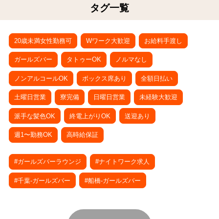
タグ一覧
20歳未満女性勤務可
Wワーク大歓迎
お給料手渡し
ガールズバー
タトゥーOK
ノルマなし
ノンアルコールOK
ボックス席あり
全額日払い
土曜日営業
寮完備
日曜日営業
未経験大歓迎
派手な髪色OK
終電上がりOK
送迎あり
週1〜勤務OK
高時給保証
#ガールズバーラウンジ
#ナイトワーク求人
#千葉-ガールズバー
#船橋-ガールズバー