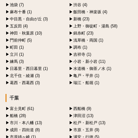
池袋 (7)
渋谷 (4)
麻布十番 (1)
飯田橋・神楽坂 (4)
中目黒・自由が丘 (3)
新橋 (23)
五反田 (4)
上野・御徒町・湯島 (58)
神田・秋葉原 (10)
錦糸町 (23)
門前仲町 (5)
浅草橋・両国 (1)
町田 (1)
調布 (1)
立川 (1)
吉祥寺 (1)
練馬 (3)
小岩・新小岩 (11)
日暮里・西日暮里 (1)
水道橋・御茶ノ水 (1)
北千住・綾瀬 (3)
亀戸・平井 (1)
葛西・西葛西 (3)
瑞江・船堀 (1)
千葉
富士見町 (61)
西船橋 (9)
船橋 (28)
津田沼 (13)
市川・本八幡 (13)
松戸・新松戸 (13)
成田・四街道 (8)
市原・五井 (9)
市原姉ヶ崎 (1)
浦安・行徳 (5)