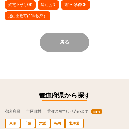
終電上がりOK
送迎あり
週1〜勤務OK
遅出出勤可(22時以降）
戻る
都道府県から探す
都道府県 → 市区町村 → 業種の順で絞り込めます
NEW
東京
千葉
大阪
福岡
北海道