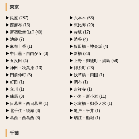
東京
銀座 (287)
六本木 (63)
西麻布 (16)
恵比寿 (20)
新宿歌舞伎町 (40)
赤坂 (17)
池袋 (7)
渋谷 (4)
麻布十番 (1)
飯田橋・神楽坂 (4)
中目黒・自由が丘 (3)
新橋 (23)
五反田 (4)
上野・御徒町・湯島 (58)
神田・秋葉原 (10)
錦糸町 (23)
門前仲町 (5)
浅草橋・両国 (1)
町田 (1)
調布 (1)
立川 (1)
吉祥寺 (1)
練馬 (3)
小岩・新小岩 (11)
日暮里・西日暮里 (1)
水道橋・御茶ノ水 (1)
北千住・綾瀬 (3)
亀戸・平井 (1)
葛西・西葛西 (3)
瑞江・船堀 (1)
千葉