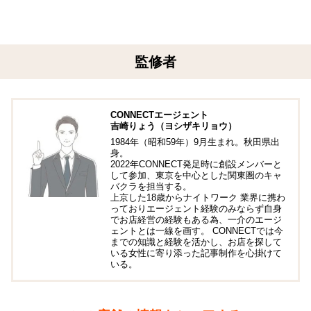
監修者
CONNECTエージェント
吉崎りょう（ヨシザキリョウ）
1984年（昭和59年）9月生まれ。秋田県出
身。
2022年CONNECT発足時に創設メンバーと
して参加、東京を中心とした関東圏のキャ
バクラを担当する。
上京した18歳からナイトワーク 業界に携わ
っておりエージェント経験のみならず自身
でお店経営の経験もある為、一介のエージ
ェントとは一線を画す。 CONNECTでは今
までの知識と経験を活かし、お店を探して
いる女性に寄り添った記事制作を心掛けて
いる。