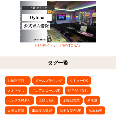
上野 デイトナ （DAYTONA）
タグ一覧
お給料手渡し
ガールズラウンジ
タトゥーOK
ノルマなし
ノンアルコールOK
ビラ配りなし
ボックス席あり
全額日払い
土曜日営業
新店舗
日曜日営業
未経験大歓迎
派手な髪色OK
私服勤務