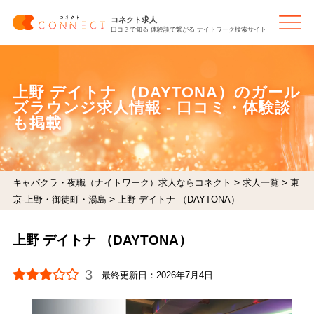
コネクト求人
口コミで知る 体験談で繋がる ナイトワーク検索サイト
上野 デイトナ （DAYTONA）のガール
ズラウンジ求人情報 - 口コミ・体験談
も掲載
>
>
キャバクラ・夜職（ナイトワーク）求人ならコネクト
求人一覧
東
>
京-上野・御徒町・湯島
上野 デイトナ （DAYTONA）
上野 デイトナ （DAYTONA）
3
最終更新日：
2026年7月4日