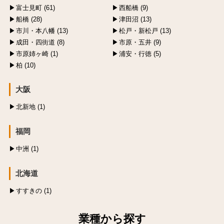
富士見町 (61)
西船橋 (9)
船橋 (28)
津田沼 (13)
市川・本八幡 (13)
松戸・新松戸 (13)
成田・四街道 (8)
市原・五井 (9)
市原姉ヶ崎 (1)
浦安・行徳 (5)
柏 (10)
大阪
北新地 (1)
福岡
中洲 (1)
北海道
すすきの (1)
業種から探す