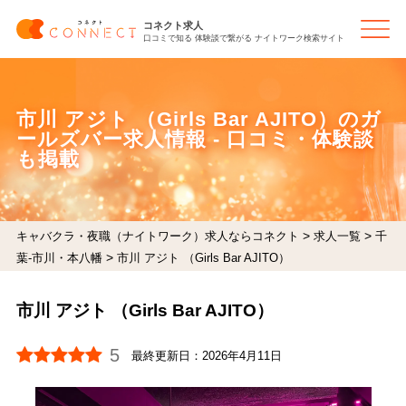
コネクト求人
口コミで知る 体験談で繋がる ナイトワーク検索サイト
市川 アジト （Girls Bar AJITO）のガ
ールズバー求人情報 - 口コミ・体験談
も掲載
>
>
キャバクラ・夜職（ナイトワーク）求人ならコネクト
求人一覧
千
>
葉-市川・本八幡
市川 アジト （Girls Bar AJITO）
市川 アジト （Girls Bar AJITO）
5
最終更新日：
2026年4月11日