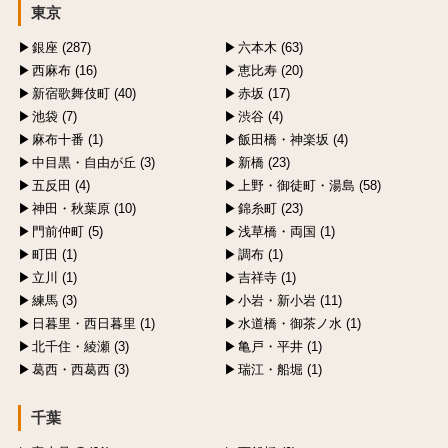
東京
銀座 (287)
六本木 (63)
西麻布 (16)
恵比寿 (20)
新宿歌舞伎町 (40)
赤坂 (17)
池袋 (7)
渋谷 (4)
麻布十番 (1)
飯田橋・神楽坂 (4)
中目黒・自由が丘 (3)
新橋 (23)
五反田 (4)
上野・御徒町・湯島 (58)
神田・秋葉原 (10)
錦糸町 (23)
門前仲町 (5)
浅草橋・両国 (1)
町田 (1)
調布 (1)
立川 (1)
吉祥寺 (1)
練馬 (3)
小岩・新小岩 (11)
日暮里・西日暮里 (1)
水道橋・御茶ノ水 (1)
北千住・綾瀬 (3)
亀戸・平井 (1)
葛西・西葛西 (3)
瑞江・船堀 (1)
千葉