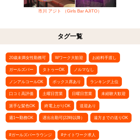
市川 アジト （Girls Bar AJITO）
タグ一覧
20歳未満女性勤務可
Wワーク大歓迎
お給料手渡し
ガールズバー
タトゥーOK
ノルマなし
ノンアルコールOK
ボックス席あり
ランキング上位
口コミ高評価
土曜日営業
日曜日営業
未経験大歓迎
派手な髪色OK
終電上がりOK
送迎あり
週1〜勤務OK
遅出出勤可(22時以降）
遠方までの送りOK
#ガールズバーラウンジ
#ナイトワーク求人