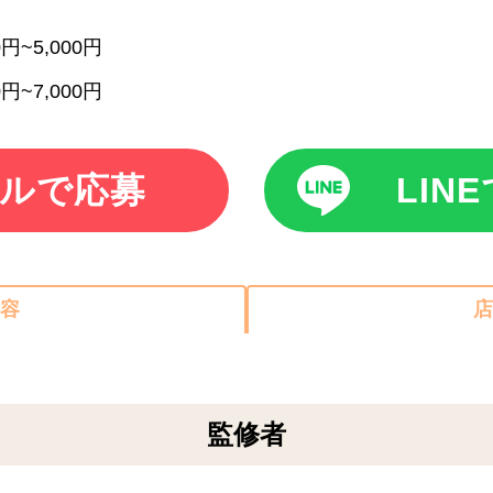
0円~5,000円
0円~7,000円
ルで応募
LIN
容
店
監修者