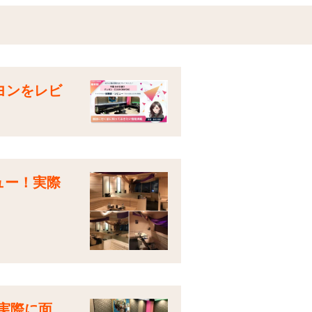
ヨンをレビ
ビュー！実際
！実際に面