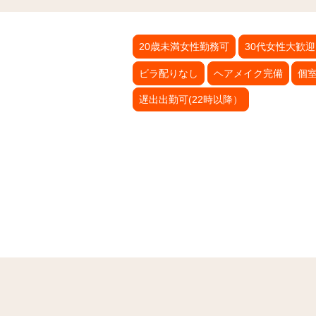
20歳未満女性勤務可
30代女性大歓迎
ビラ配りなし
ヘアメイク完備
個室
遅出出勤可(22時以降）