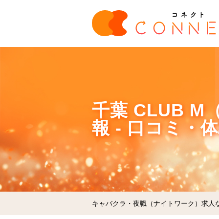
千葉 CLUB
報 - 口コミ・
キャバクラ・夜職（ナイトワーク）求人