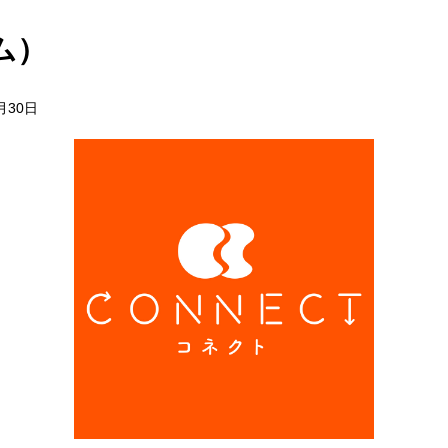
ム）
月30日