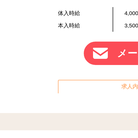
体入時給
4,00
本入時給
3,50
メー
求人内