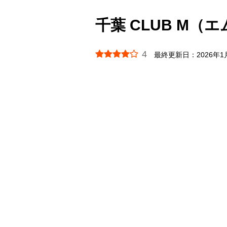
千葉 CLUB M（エ
4
最終更新日：
2026年1