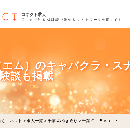
コネクト求人
口コミで知る 体験談で繋がる ナイトワーク検索サイト
 M（エム）のキャバクラ・
体験談も掲載
ならコネクト
>
求人一覧
>
千葉-みゆき通り
>
千葉 CLUB M（エム）