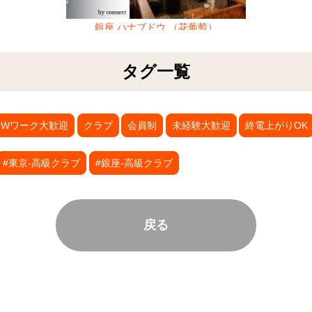
銀座 ハナブドウ （花葡萄）
タグ一覧
Wワーク大歓迎
クラブ
会員制
未経験大歓迎
終電上がりOK
#東京-高級クラブ
#銀座-高級クラブ
戻る