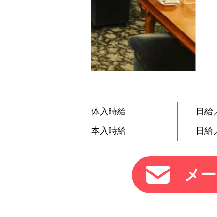
体入時給
日給／
本入時給
日給／
メー