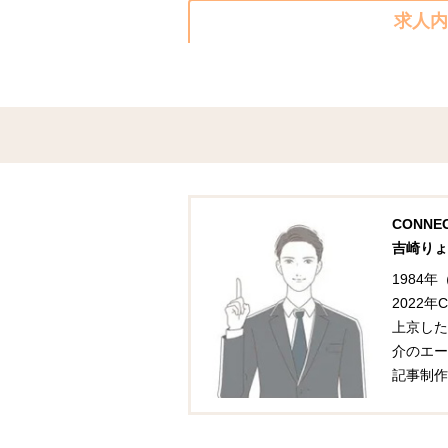
求人内
CONN
吉崎りょ
1984
2022
上京した
介のエー
記事制作