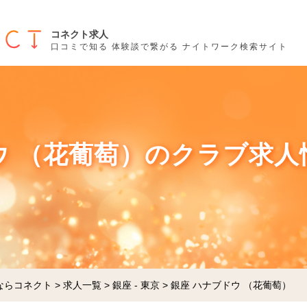
コネクト求人
口コミで知る 体験談で繋がる ナイトワーク検索サイト
ウ （花葡萄）のクラブ求人情
ならコネクト
>
求人一覧
>
銀座 - 東京
>
銀座 ハナブドウ （花葡萄）