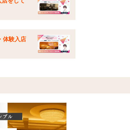
入店をして
接・体験入店