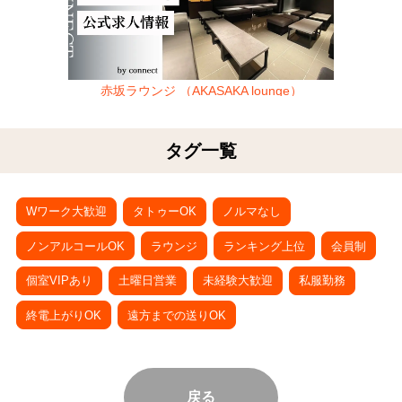
赤坂ラウンジ （AKASAKA lounge）
タグ一覧
Wワーク大歓迎
タトゥーOK
ノルマなし
ノンアルコールOK
ラウンジ
ランキング上位
会員制
個室VIPあり
土曜日営業
未経験大歓迎
私服勤務
終電上がりOK
遠方までの送りOK
戻る