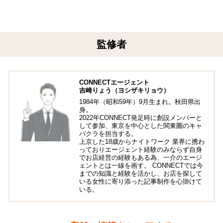
監修者
CONNECTエージェント
吉崎りょう（ヨシザキリョウ）
1984年（昭和59年）9月生まれ。秋田県出
身。
2022年CONNECT発足時に創設メンバーと
して参加、東京を中心とした関東圏のキャ
バクラを担当する。
上京した18歳からナイトワーク 業界に携わ
っておりエージェント経験のみならず自身
でお店経営の経験もある為、一介のエージ
ェントとは一線を画す。 CONNECTでは今
までの知識と経験を活かし、お店を探して
いる女性に寄り添った記事制作を心掛けて
いる。