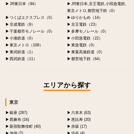
JR東日本（94）
JR東日本,京王電鉄,小田急電鉄,
東京メトロ,都営地下鉄（0）
つくばエクスプレス（0）
ゆりかもめ（14）
京成電鉄（9）
京王電鉄（23）
千葉都市モノレール（0）
多摩モノレール（0）
小湊鉄道（0）
小田急電鉄（22）
東京メトロ（108）
東急電鉄（0）
東武鉄道（1）
東葉高速鉄道（0）
西武鉄道（11）
都営地下鉄（64）
エリアから探す
東京
銀座 (287)
六本木 (63)
西麻布 (16)
恵比寿 (20)
新宿歌舞伎町 (40)
赤坂 (17)
池袋 (7)
渋谷 (4)