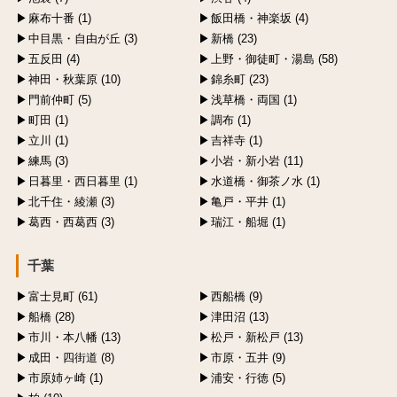
麻布十番 (1)
飯田橋・神楽坂 (4)
中目黒・自由が丘 (3)
新橋 (23)
五反田 (4)
上野・御徒町・湯島 (58)
神田・秋葉原 (10)
錦糸町 (23)
門前仲町 (5)
浅草橋・両国 (1)
町田 (1)
調布 (1)
立川 (1)
吉祥寺 (1)
練馬 (3)
小岩・新小岩 (11)
日暮里・西日暮里 (1)
水道橋・御茶ノ水 (1)
北千住・綾瀬 (3)
亀戸・平井 (1)
葛西・西葛西 (3)
瑞江・船堀 (1)
千葉
富士見町 (61)
西船橋 (9)
船橋 (28)
津田沼 (13)
市川・本八幡 (13)
松戸・新松戸 (13)
成田・四街道 (8)
市原・五井 (9)
市原姉ヶ崎 (1)
浦安・行徳 (5)