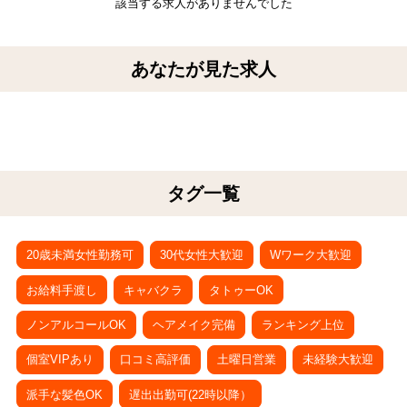
該当する求人がありませんでした
あなたが見た求人
船橋 ドンフィン （Donfin）
タグ一覧
20歳未満女性勤務可
30代女性大歓迎
Wワーク大歓迎
お給料手渡し
キャバクラ
タトゥーOK
ノンアルコールOK
ヘアメイク完備
ランキング上位
個室VIPあり
口コミ高評価
土曜日営業
未経験大歓迎
派手な髪色OK
遅出出勤可(22時以降）