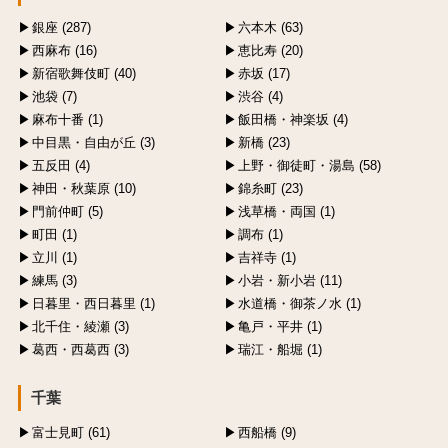
銀座 (287)
六本木 (63)
西麻布 (16)
恵比寿 (20)
新宿歌舞伎町 (40)
赤坂 (17)
池袋 (7)
渋谷 (4)
麻布十番 (1)
飯田橋・神楽坂 (4)
中目黒・自由が丘 (3)
新橋 (23)
五反田 (4)
上野・御徒町・湯島 (58)
神田・秋葉原 (10)
錦糸町 (23)
門前仲町 (5)
浅草橋・両国 (1)
町田 (1)
調布 (1)
立川 (1)
吉祥寺 (1)
練馬 (3)
小岩・新小岩 (11)
日暮里・西日暮里 (1)
水道橋・御茶ノ水 (1)
北千住・綾瀬 (3)
亀戸・平井 (1)
葛西・西葛西 (3)
瑞江・船堀 (1)
千葉
富士見町 (61)
西船橋 (9)