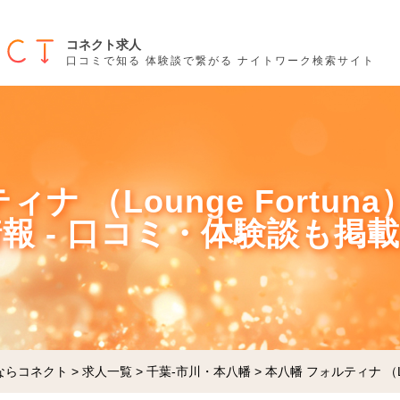
コネクト求人
口コミで知る 体験談で繋がる ナイトワーク検索サイト
ナ （Lounge Fortun
報 - 口コミ・体験談も掲載
ならコネクト
>
求人一覧
>
千葉-市川・本八幡
>
本八幡 フォルティナ （Lo