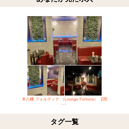
本八幡 フォルティナ （Lounge Fortuna） 【閉
店】
タグ一覧