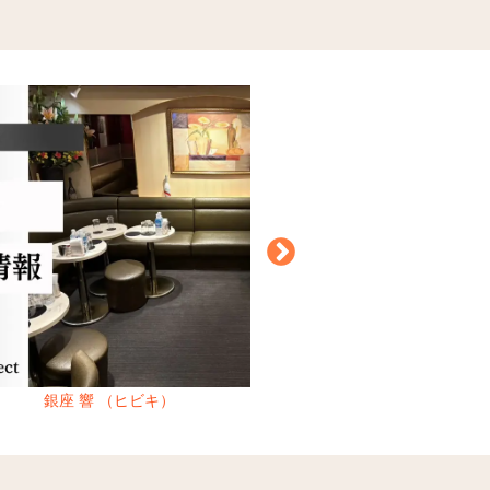
銀座 響 （ヒビキ）
船橋 クリスタルシューズ （Club 