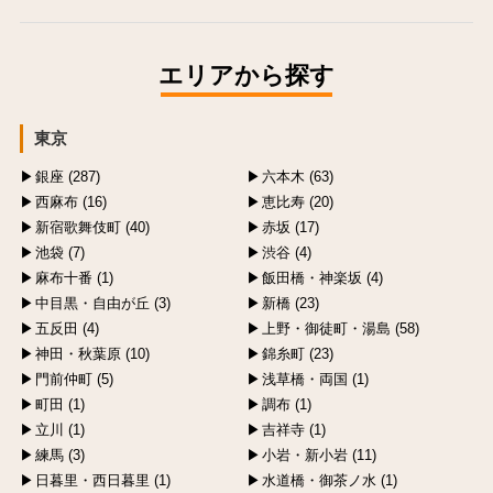
エリアから探す
東京
銀座 (287)
六本木 (63)
西麻布 (16)
恵比寿 (20)
新宿歌舞伎町 (40)
赤坂 (17)
池袋 (7)
渋谷 (4)
麻布十番 (1)
飯田橋・神楽坂 (4)
中目黒・自由が丘 (3)
新橋 (23)
五反田 (4)
上野・御徒町・湯島 (58)
神田・秋葉原 (10)
錦糸町 (23)
門前仲町 (5)
浅草橋・両国 (1)
町田 (1)
調布 (1)
立川 (1)
吉祥寺 (1)
練馬 (3)
小岩・新小岩 (11)
日暮里・西日暮里 (1)
水道橋・御茶ノ水 (1)