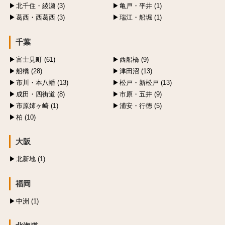
北千住・綾瀬 (3)
亀戸・平井 (1)
葛西・西葛西 (3)
瑞江・船堀 (1)
千葉
富士見町 (61)
西船橋 (9)
船橋 (28)
津田沼 (13)
市川・本八幡 (13)
松戸・新松戸 (13)
成田・四街道 (8)
市原・五井 (9)
市原姉ヶ崎 (1)
浦安・行徳 (5)
柏 (10)
大阪
北新地 (1)
福岡
中洲 (1)