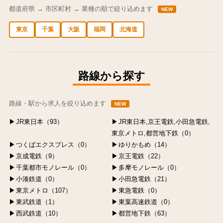
都道府県 → 市区町村 → 業種の順で絞り込めます
NEW
東京
千葉
大阪
福岡
北海道
中央区の求人
港区の求人
渋谷区の求人
新宿区の求人
豊島区の求人
路線から探す
路線・駅から求人を絞り込めます
NEW
JR東日本（93）
JR東日本,京王電鉄,小田急電鉄,
東京メトロ,都営地下鉄（0）
つくばエクスプレス（0）
ゆりかもめ（14）
京成電鉄（9）
京王電鉄（22）
千葉都市モノレール（0）
多摩モノレール（0）
小湊鉄道（0）
小田急電鉄（21）
東京メトロ（107）
東急電鉄（0）
東武鉄道（1）
東葉高速鉄道（0）
西武鉄道（10）
都営地下鉄（63）