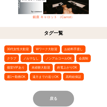
銀座 キャロット （Carrot）
タグ一覧
30代女性大歓迎
Wワーク大歓迎
お給料手渡し
クラブ
ノルマなし
ノンアルコールOK
会員制
個室VIPあり
未経験大歓迎
終電上がりOK
週1〜勤務OK
遠方までの送りOK
高時給保証
戻る