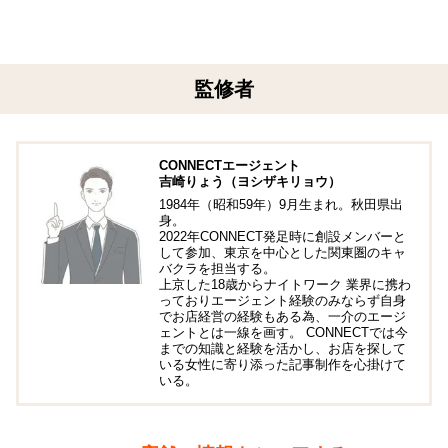
監修者
CONNECTエージェント
吉崎りょう（ヨシザキリョウ）
1984年（昭和59年）9月生まれ。秋田県出
身。
2022年CONNECT発足時に創設メンバーと
して参加、東京を中心とした関東圏のキャ
バクラを担当する。
上京した18歳からナイトワーク 業界に携わ
っておりエージェント経験のみならず自身
でお店経営の経験もある為、一介のエージ
ェントとは一線を画す。 CONNECTでは今
までの知識と経験を活かし、お店を探して
いる女性に寄り添った記事制作を心掛けて
いる。