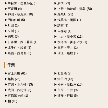
中目黒・自由が丘 (3)
新橋 (23)
五反田 (4)
上野・御徒町・湯島 (58)
神田・秋葉原 (10)
錦糸町 (23)
門前仲町 (5)
浅草橋・両国 (1)
町田 (1)
調布 (1)
立川 (1)
吉祥寺 (1)
練馬 (3)
小岩・新小岩 (11)
日暮里・西日暮里 (1)
水道橋・御茶ノ水 (1)
北千住・綾瀬 (3)
亀戸・平井 (1)
葛西・西葛西 (3)
瑞江・船堀 (1)
千葉
富士見町 (61)
西船橋 (9)
船橋 (28)
津田沼 (13)
市川・本八幡 (13)
松戸・新松戸 (13)
成田・四街道 (8)
市原・五井 (9)
市原姉ヶ崎 (1)
浦安・行徳 (5)
柏 (10)