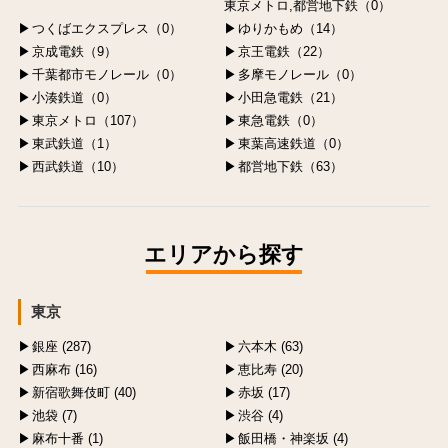
東京メトロ,都営地下鉄（0）
つくばエクスプレス（0）
ゆりかもめ（14）
京成電鉄（9）
京王電鉄（22）
千葉都市モノレール（0）
多摩モノレール（0）
小湊鉄道（0）
小田急電鉄（21）
東京メトロ（107）
東急電鉄（0）
東武鉄道（1）
東葉高速鉄道（0）
西武鉄道（10）
都営地下鉄（63）
エリアから探す
東京
銀座 (287)
六本木 (63)
西麻布 (16)
恵比寿 (20)
新宿歌舞伎町 (40)
赤坂 (17)
池袋 (7)
渋谷 (4)
麻布十番 (1)
飯田橋・神楽坂 (4)