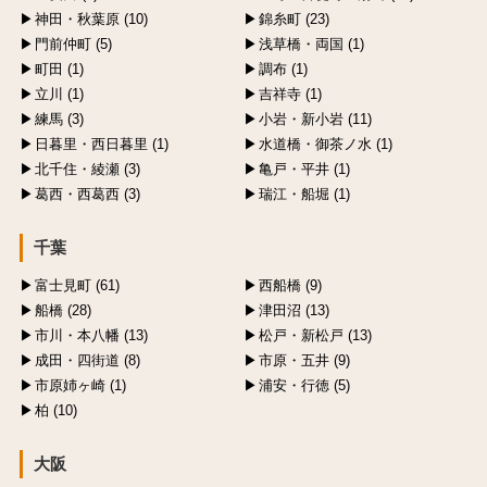
神田・秋葉原 (10)
錦糸町 (23)
門前仲町 (5)
浅草橋・両国 (1)
町田 (1)
調布 (1)
立川 (1)
吉祥寺 (1)
練馬 (3)
小岩・新小岩 (11)
日暮里・西日暮里 (1)
水道橋・御茶ノ水 (1)
北千住・綾瀬 (3)
亀戸・平井 (1)
葛西・西葛西 (3)
瑞江・船堀 (1)
千葉
富士見町 (61)
西船橋 (9)
船橋 (28)
津田沼 (13)
市川・本八幡 (13)
松戸・新松戸 (13)
成田・四街道 (8)
市原・五井 (9)
市原姉ヶ崎 (1)
浦安・行徳 (5)
柏 (10)
大阪