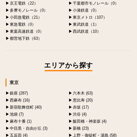
京王電鉄（22）
千葉都市モノレール（0）
多摩モノレール（0）
小湊鉄道（0）
小田急電鉄（21）
東京メトロ（107）
東急電鉄（0）
東武鉄道（1）
東葉高速鉄道（0）
西武鉄道（10）
都営地下鉄（63）
エリアから探す
東京
銀座 (287)
六本木 (63)
西麻布 (16)
恵比寿 (20)
新宿歌舞伎町 (40)
赤坂 (17)
池袋 (7)
渋谷 (4)
麻布十番 (1)
飯田橋・神楽坂 (4)
中目黒・自由が丘 (3)
新橋 (23)
五反田 (4)
上野・御徒町・湯島 (58)