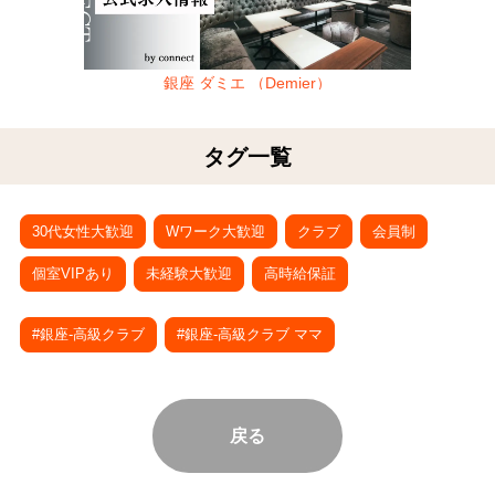
銀座 ダミエ （Demier）
タグ一覧
30代女性大歓迎
Wワーク大歓迎
クラブ
会員制
個室VIPあり
未経験大歓迎
高時給保証
#銀座-高級クラブ
#銀座-高級クラブ ママ
戻る