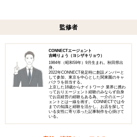
監修者
CONNECTエージェント
吉崎りょう（ヨシザキリョウ）
1984年（昭和59年）9月生まれ。秋田県出
身。
2022年CONNECT発足時に創設メンバーと
して参加、東京を中心とした関東圏のキャ
バクラを担当する。
上京した18歳からナイトワーク 業界に携わ
っておりエージェント経験のみならず自身
でお店経営の経験もある為、一介のエージ
ェントとは一線を画す。 CONNECTでは今
までの知識と経験を活かし、お店を探して
いる女性に寄り添った記事制作を心掛けて
いる。