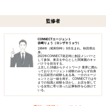
監修者
CONNECTエージェント
吉崎りょう（ヨシザキリョウ）
1984年（昭和59年）9月生まれ。秋田県出
身。
2022年CONNECT発足時に創設メンバーと
して参加、東京を中心とした関東圏のキャ
バクラを担当する。
上京した18歳からナイトワーク 業界に携わ
っておりエージェント経験のみならず自身
でお店経営の経験もある為、一介のエージ
ェントとは一線を画す。 CONNECTでは今
までの知識と経験を活かし、お店を探して
いる女性に寄り添った記事制作を心掛けて
いる。