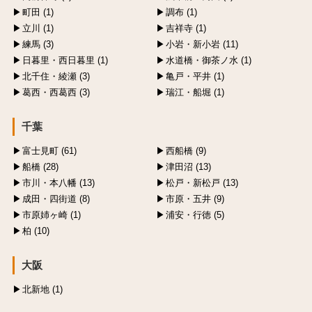
町田 (1)
調布 (1)
立川 (1)
吉祥寺 (1)
練馬 (3)
小岩・新小岩 (11)
日暮里・西日暮里 (1)
水道橋・御茶ノ水 (1)
北千住・綾瀬 (3)
亀戸・平井 (1)
葛西・西葛西 (3)
瑞江・船堀 (1)
千葉
富士見町 (61)
西船橋 (9)
船橋 (28)
津田沼 (13)
市川・本八幡 (13)
松戸・新松戸 (13)
成田・四街道 (8)
市原・五井 (9)
市原姉ヶ崎 (1)
浦安・行徳 (5)
柏 (10)
大阪
北新地 (1)