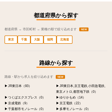
都道府県から探す
都道府県 → 市区町村 → 業種の順で絞り込めます
NEW
東京
千葉
大阪
福岡
北海道
中央区の求人
港区の求人
渋谷区の求人
新宿区の求人
豊島区の求人
路線から探す
路線・駅から求人を絞り込めます
NEW
JR東日本（93）
JR東日本,京王電鉄,小田急電鉄,
東京メトロ,都営地下鉄（0）
つくばエクスプレス（0）
ゆりかもめ（14）
京成電鉄（9）
京王電鉄（22）
千葉都市モノレール（0）
多摩モノレール（0）