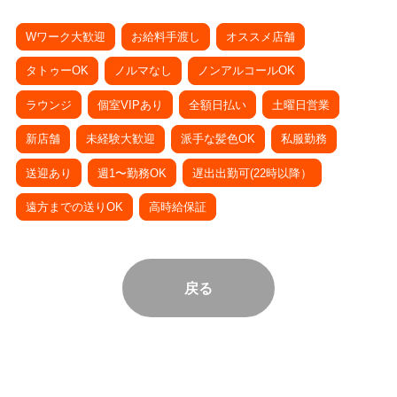
Wワーク大歓迎
お給料手渡し
オススメ店舗
タトゥーOK
ノルマなし
ノンアルコールOK
ラウンジ
個室VIPあり
全額日払い
土曜日営業
新店舗
未経験大歓迎
派手な髪色OK
私服勤務
送迎あり
週1〜勤務OK
遅出出勤可(22時以降）
遠方までの送りOK
高時給保証
戻る