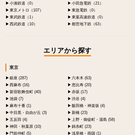
小湊鉄道（0）
小田急電鉄（21）
東京メトロ（107）
東急電鉄（0）
東武鉄道（1）
東葉高速鉄道（0）
西武鉄道（10）
都営地下鉄（63）
エリアから探す
東京
銀座 (287)
六本木 (63)
西麻布 (16)
恵比寿 (20)
新宿歌舞伎町 (40)
赤坂 (17)
池袋 (7)
渋谷 (4)
麻布十番 (1)
飯田橋・神楽坂 (4)
中目黒・自由が丘 (3)
新橋 (23)
五反田 (4)
上野・御徒町・湯島 (58)
神田・秋葉原 (10)
錦糸町 (23)
門前仲町 (5)
浅草橋・両国 (1)