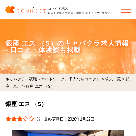
コネクト求人
口コミで知る 体験談で繋がる ナイトワーク検索サイト
銀座 エス （S）のキャバクラ求人情報
- 口コミ・体験談も掲載
>
>
キャバクラ・夜職（ナイトワーク）求人ならコネクト
求人一覧
銀
>
座 - 東京
銀座 エス （S）
銀座 エス （S）
3
最終更新日：
2026年1月22日