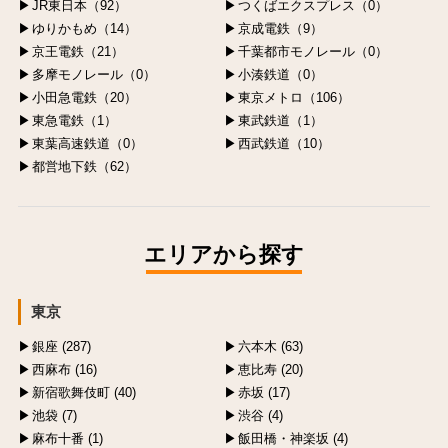
JR東日本（92）
つくばエクスプレス（0）
ゆりかもめ（14）
京成電鉄（9）
京王電鉄（21）
千葉都市モノレール（0）
多摩モノレール（0）
小湊鉄道（0）
小田急電鉄（20）
東京メトロ（106）
東急電鉄（1）
東武鉄道（1）
東葉高速鉄道（0）
西武鉄道（10）
都営地下鉄（62）
エリアから探す
東京
銀座 (287)
六本木 (63)
西麻布 (16)
恵比寿 (20)
新宿歌舞伎町 (40)
赤坂 (17)
池袋 (7)
渋谷 (4)
麻布十番 (1)
飯田橋・神楽坂 (4)