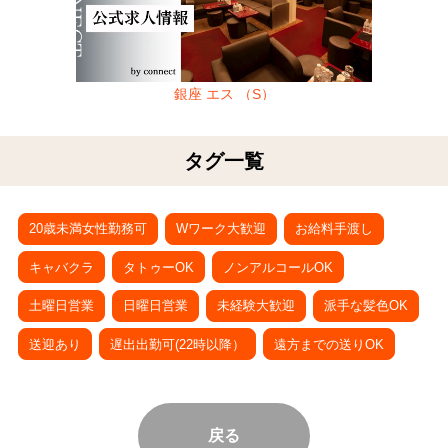
銀座 エス （S）
タグ一覧
20歳未満女性勤務可
Wワーク大歓迎
お給料手渡し
キャバクラ
タトゥーOK
ノンアルコールOK
土曜日営業
日曜日営業
未経験大歓迎
派手な髪色OK
送迎あり
遅出出勤可(22時以降）
遠方までの送りOK
戻る