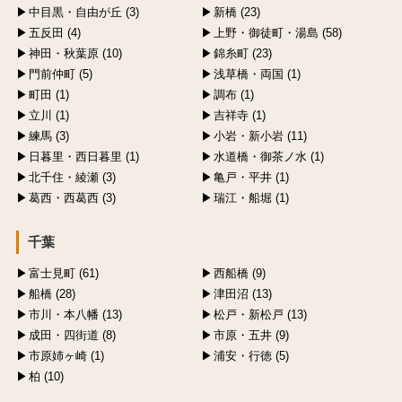
中目黒・自由が丘 (3)
新橋 (23)
五反田 (4)
上野・御徒町・湯島 (58)
神田・秋葉原 (10)
錦糸町 (23)
門前仲町 (5)
浅草橋・両国 (1)
町田 (1)
調布 (1)
立川 (1)
吉祥寺 (1)
練馬 (3)
小岩・新小岩 (11)
日暮里・西日暮里 (1)
水道橋・御茶ノ水 (1)
北千住・綾瀬 (3)
亀戸・平井 (1)
葛西・西葛西 (3)
瑞江・船堀 (1)
千葉
富士見町 (61)
西船橋 (9)
船橋 (28)
津田沼 (13)
市川・本八幡 (13)
松戸・新松戸 (13)
成田・四街道 (8)
市原・五井 (9)
市原姉ヶ崎 (1)
浦安・行徳 (5)
柏 (10)