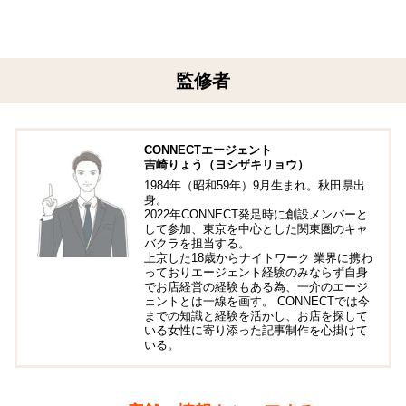
監修者
CONNECTエージェント
吉崎りょう（ヨシザキリョウ）
1984年（昭和59年）9月生まれ。秋田県出
身。
2022年CONNECT発足時に創設メンバーと
して参加、東京を中心とした関東圏のキャ
バクラを担当する。
上京した18歳からナイトワーク 業界に携わ
っておりエージェント経験のみならず自身
でお店経営の経験もある為、一介のエージ
ェントとは一線を画す。 CONNECTでは今
までの知識と経験を活かし、お店を探して
いる女性に寄り添った記事制作を心掛けて
いる。