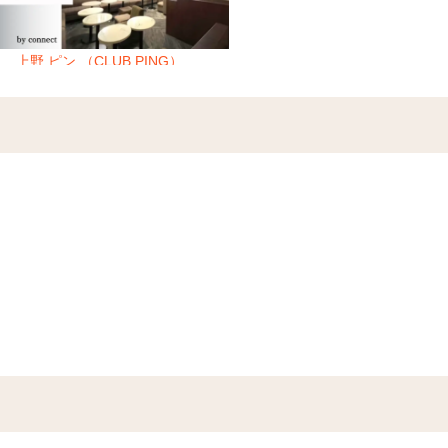
上野 ピン （CLUB PING）
上野 シュシュ （Chou 