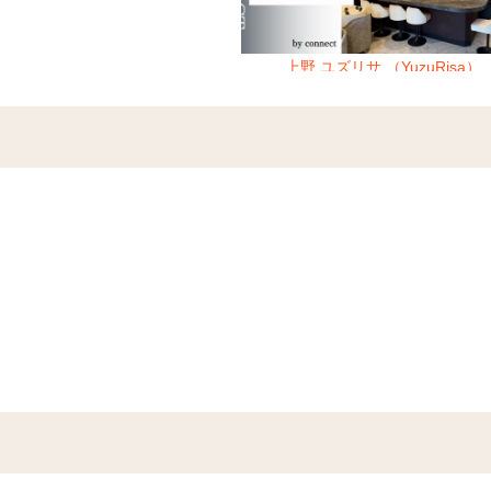
ュ （Club Aluje）
上野 ユズリサ （YuzuRisa）