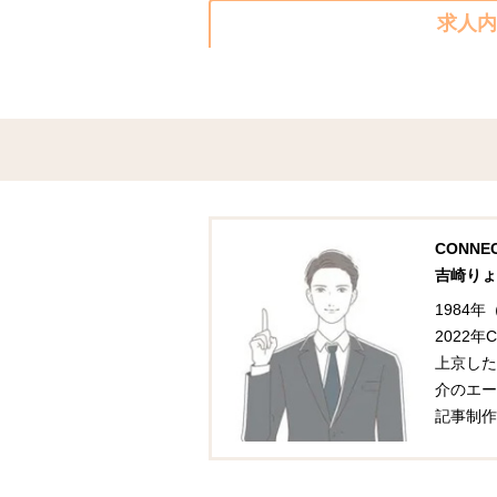
求人内
CONN
吉崎りょ
1984
2022
上京した
介のエー
記事制作