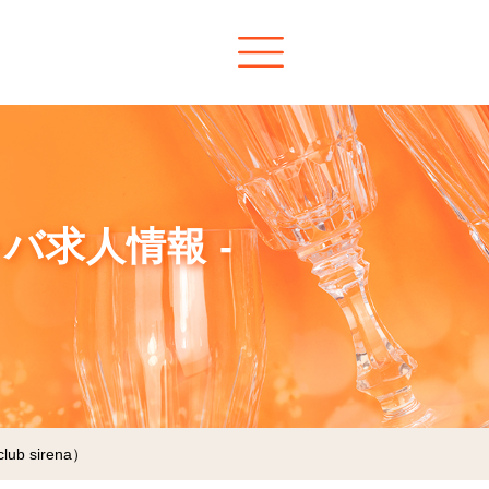
ャバ求人情報 -
b sirena）