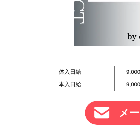
体入日給
9,00
本入日給
9,00
メー