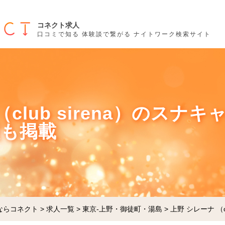
コネクト求人
口コミで知る 体験談で繋がる ナイトワーク検索サイト
club sirena）のスナキ
談も掲載
ならコネクト
>
求人一覧
>
東京-上野・御徒町・湯島
>
上野 シレーナ （clu