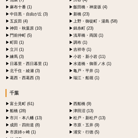
麻布十番 (1)
飯田橋・神楽坂 (4)
中目黒・自由が丘 (3)
新橋 (23)
五反田 (4)
上野・御徒町・湯島 (58)
神田・秋葉原 (10)
錦糸町 (23)
門前仲町 (5)
浅草橋・両国 (1)
町田 (1)
調布 (1)
立川 (1)
吉祥寺 (1)
練馬 (3)
小岩・新小岩 (11)
日暮里・西日暮里 (1)
水道橋・御茶ノ水 (1)
北千住・綾瀬 (3)
亀戸・平井 (1)
葛西・西葛西 (3)
瑞江・船堀 (1)
千葉
富士見町 (61)
西船橋 (9)
船橋 (28)
津田沼 (13)
市川・本八幡 (13)
松戸・新松戸 (13)
成田・四街道 (8)
市原・五井 (9)
市原姉ヶ崎 (1)
浦安・行徳 (5)