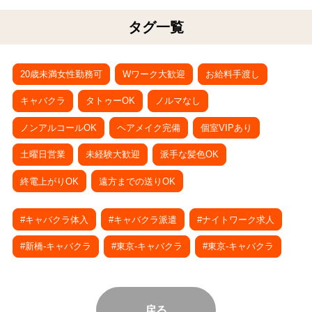
タグ一覧
20歳未満女性勤務可
Wワーク大歓迎
お給料手渡し
キャバクラ
タトゥーOK
ノルマなし
ノンアルコールOK
ヘアメイク完備
個室VIPあり
土曜日営業
未経験大歓迎
派手な髪色OK
終電上がりOK
遠方までの送りOK
#キャバクラ体入
#キャバクラ派遣
#ナイトワーク求人
#新橋-キャバクラ
#東京-キャバクラ
#東京-キャバクラ
戻る