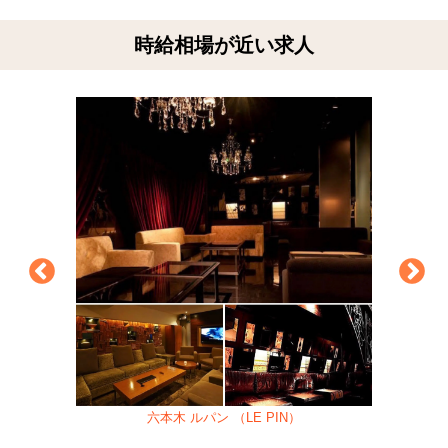
時給相場が近い求人
六本木 ルパン （LE PIN）
千