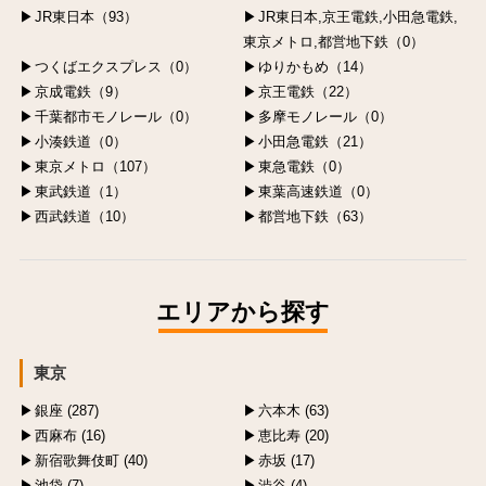
JR東日本（93）
JR東日本,京王電鉄,小田急電鉄,
東京メトロ,都営地下鉄（0）
つくばエクスプレス（0）
ゆりかもめ（14）
京成電鉄（9）
京王電鉄（22）
千葉都市モノレール（0）
多摩モノレール（0）
小湊鉄道（0）
小田急電鉄（21）
東京メトロ（107）
東急電鉄（0）
東武鉄道（1）
東葉高速鉄道（0）
西武鉄道（10）
都営地下鉄（63）
エリアから探す
東京
銀座 (287)
六本木 (63)
西麻布 (16)
恵比寿 (20)
新宿歌舞伎町 (40)
赤坂 (17)
池袋 (7)
渋谷 (4)