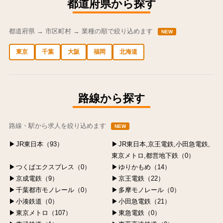
都道府県から探す
都道府県 → 市区町村 → 業種の順で絞り込めます
NEW
東京
千葉
大阪
福岡
北海道
中央区の求人
港区の求人
渋谷区の求人
新宿区の求人
豊島区の求人
路線から探す
路線・駅から求人を絞り込めます
NEW
JR東日本（93）
JR東日本,京王電鉄,小田急電鉄,
東京メトロ,都営地下鉄（0）
つくばエクスプレス（0）
ゆりかもめ（14）
京成電鉄（9）
京王電鉄（22）
千葉都市モノレール（0）
多摩モノレール（0）
小湊鉄道（0）
小田急電鉄（21）
東京メトロ（107）
東急電鉄（0）