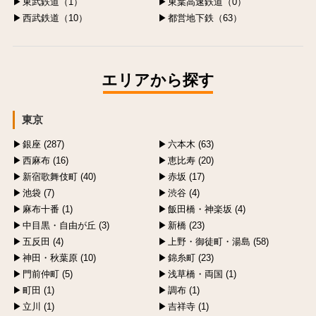
東武鉄道（1）
東葉高速鉄道（0）
西武鉄道（10）
都営地下鉄（63）
エリアから探す
東京
銀座 (287)
六本木 (63)
西麻布 (16)
恵比寿 (20)
新宿歌舞伎町 (40)
赤坂 (17)
池袋 (7)
渋谷 (4)
麻布十番 (1)
飯田橋・神楽坂 (4)
中目黒・自由が丘 (3)
新橋 (23)
五反田 (4)
上野・御徒町・湯島 (58)
神田・秋葉原 (10)
錦糸町 (23)
門前仲町 (5)
浅草橋・両国 (1)
町田 (1)
調布 (1)
立川 (1)
吉祥寺 (1)