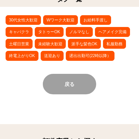
30代女性大歓迎
Wワーク大歓迎
お給料手渡し
キャバクラ
タトゥーOK
ノルマなし
ヘアメイク完備
土曜日営業
未経験大歓迎
派手な髪色OK
私服勤務
終電上がりOK
送迎あり
遅出出勤可(22時以降）
戻る