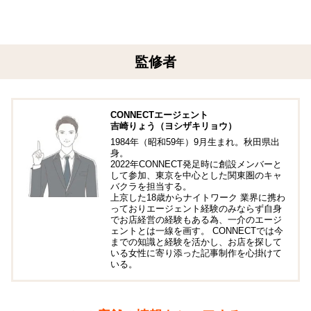
監修者
CONNECTエージェント
吉崎りょう（ヨシザキリョウ）
1984年（昭和59年）9月生まれ。秋田県出
身。
2022年CONNECT発足時に創設メンバーと
して参加、東京を中心とした関東圏のキャ
バクラを担当する。
上京した18歳からナイトワーク 業界に携わ
っておりエージェント経験のみならず自身
でお店経営の経験もある為、一介のエージ
ェントとは一線を画す。 CONNECTでは今
までの知識と経験を活かし、お店を探して
いる女性に寄り添った記事制作を心掛けて
いる。