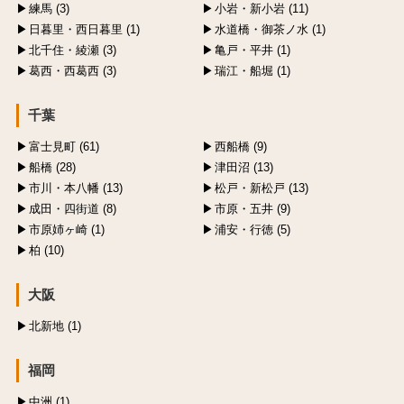
練馬 (3)
小岩・新小岩 (11)
日暮里・西日暮里 (1)
水道橋・御茶ノ水 (1)
北千住・綾瀬 (3)
亀戸・平井 (1)
葛西・西葛西 (3)
瑞江・船堀 (1)
千葉
富士見町 (61)
西船橋 (9)
船橋 (28)
津田沼 (13)
市川・本八幡 (13)
松戸・新松戸 (13)
成田・四街道 (8)
市原・五井 (9)
市原姉ヶ崎 (1)
浦安・行徳 (5)
柏 (10)
大阪
北新地 (1)
福岡
中洲 (1)