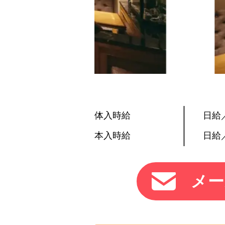
体入時給
日給／
本入時給
日給／
メー