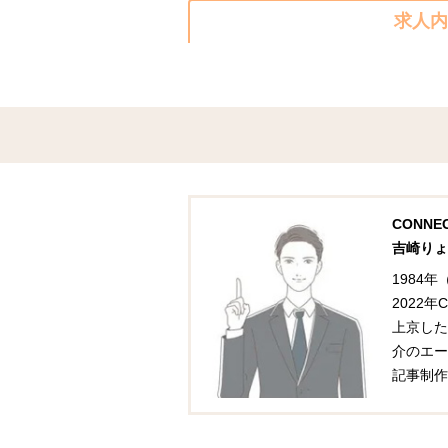
求人内
CONN
吉崎りょ
1984
2022
上京した
介のエー
記事制作