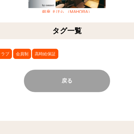
銀座 まほら （MAHORA）
タグ一覧
クラブ
会員制
高時給保証
戻る