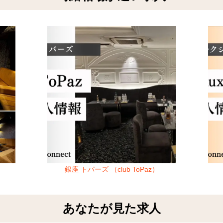
銀座 トパーズ （club ToPaz）
あなたが見た求人