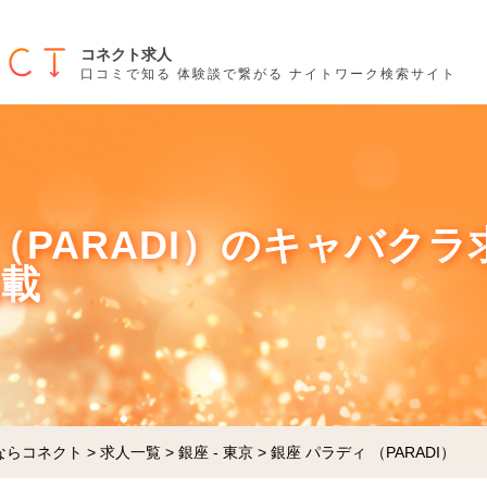
コネクト求人
口コミで知る 体験談で繋がる ナイトワーク検索サイト
（PARADI）のキャバクラ求
掲載
ならコネクト
>
求人一覧
>
銀座 - 東京
>
銀座 パラディ （PARADI）