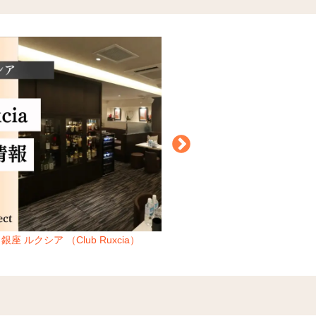
銀座 ルクシア （Club Ruxcia）
麻布十番 DIX （ディ