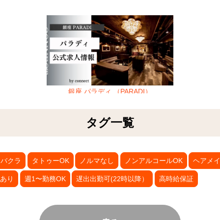
銀座 パラディ （PARADI）
タグ一覧
ャバクラ
タトゥーOK
ノルマなし
ノンアルコールOK
ヘアメ
あり
週1〜勤務OK
遅出出勤可(22時以降）
高時給保証