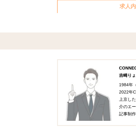
求人内
CONN
吉崎りょ
1984
2022
上京した
介のエー
記事制作