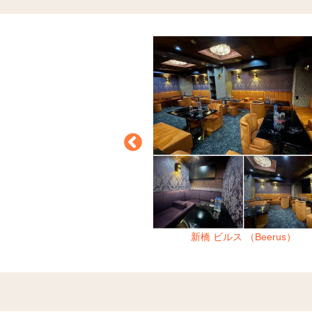
ビー （Honey&Be）
新橋 ビルス （Beerus）