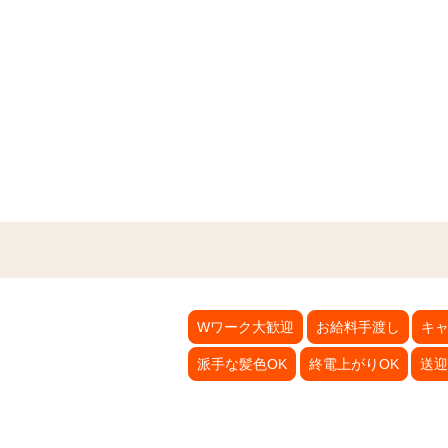
Wワーク大歓迎
お給料手渡し
キ
派手な髪色OK
終電上がりOK
送迎