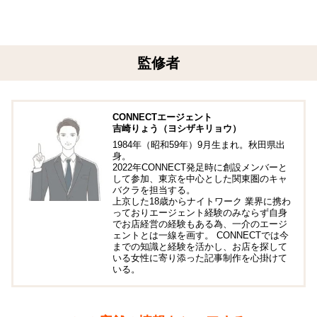
監修者
CONNECTエージェント
吉崎りょう（ヨシザキリョウ）
1984年（昭和59年）9月生まれ。秋田県出
身。
2022年CONNECT発足時に創設メンバーと
して参加、東京を中心とした関東圏のキャ
バクラを担当する。
上京した18歳からナイトワーク 業界に携わ
っておりエージェント経験のみならず自身
でお店経営の経験もある為、一介のエージ
ェントとは一線を画す。 CONNECTでは今
までの知識と経験を活かし、お店を探して
いる女性に寄り添った記事制作を心掛けて
いる。