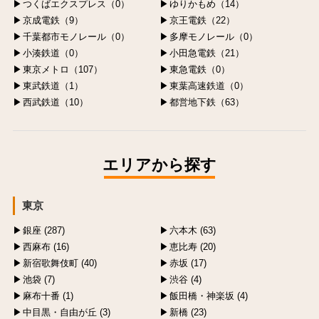
つくばエクスプレス（0）
ゆりかもめ（14）
京成電鉄（9）
京王電鉄（22）
千葉都市モノレール（0）
多摩モノレール（0）
小湊鉄道（0）
小田急電鉄（21）
東京メトロ（107）
東急電鉄（0）
東武鉄道（1）
東葉高速鉄道（0）
西武鉄道（10）
都営地下鉄（63）
エリアから探す
東京
銀座 (287)
六本木 (63)
西麻布 (16)
恵比寿 (20)
新宿歌舞伎町 (40)
赤坂 (17)
池袋 (7)
渋谷 (4)
麻布十番 (1)
飯田橋・神楽坂 (4)
中目黒・自由が丘 (3)
新橋 (23)