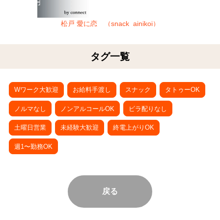
松戸 愛に恋 （snack_ainikoi）
タグ一覧
Wワーク大歓迎
お給料手渡し
スナック
タトゥーOK
ノルマなし
ノンアルコールOK
ビラ配りなし
土曜日営業
未経験大歓迎
終電上がりOK
週1〜勤務OK
戻る