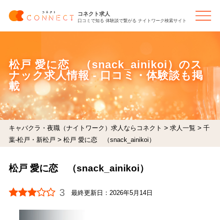
コネクト求人
口コミで知る 体験談で繋がる ナイトワーク検索サイト
松戸 愛に恋 （snack_ainikoi）のス
ナック求人情報 - 口コミ・体験談も掲
載
>
>
キャバクラ・夜職（ナイトワーク）求人ならコネクト
求人一覧
千
>
葉-松戸・新松戸
松戸 愛に恋 （snack_ainikoi）
松戸 愛に恋 （snack_ainikoi）
3
最終更新日：
2026年5月14日