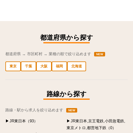
都道府県から探す
都道府県 → 市区町村 → 業種の順で絞り込めます
NEW
東京
千葉
大阪
福岡
北海道
中央区の求人
港区の求人
渋谷区の求人
新宿区の求人
豊島区の求人
路線から探す
路線・駅から求人を絞り込めます
NEW
JR東日本（93）
JR東日本,京王電鉄,小田急電鉄,
東京メトロ,都営地下鉄（0）