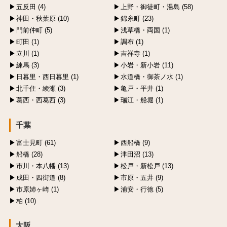
五反田 (4)
上野・御徒町・湯島 (58)
神田・秋葉原 (10)
錦糸町 (23)
門前仲町 (5)
浅草橋・両国 (1)
町田 (1)
調布 (1)
立川 (1)
吉祥寺 (1)
練馬 (3)
小岩・新小岩 (11)
日暮里・西日暮里 (1)
水道橋・御茶ノ水 (1)
北千住・綾瀬 (3)
亀戸・平井 (1)
葛西・西葛西 (3)
瑞江・船堀 (1)
千葉
富士見町 (61)
西船橋 (9)
船橋 (28)
津田沼 (13)
市川・本八幡 (13)
松戸・新松戸 (13)
成田・四街道 (8)
市原・五井 (9)
市原姉ヶ崎 (1)
浦安・行徳 (5)
柏 (10)
大阪