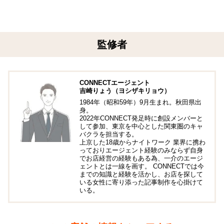
監修者
CONNECTエージェント
吉崎りょう（ヨシザキリョウ）
1984年（昭和59年）9月生まれ。秋田県出
身。
2022年CONNECT発足時に創設メンバーと
して参加、東京を中心とした関東圏のキャ
バクラを担当する。
上京した18歳からナイトワーク 業界に携わ
っておりエージェント経験のみならず自身
でお店経営の経験もある為、一介のエージ
ェントとは一線を画す。 CONNECTでは今
までの知識と経験を活かし、お店を探して
いる女性に寄り添った記事制作を心掛けて
いる。