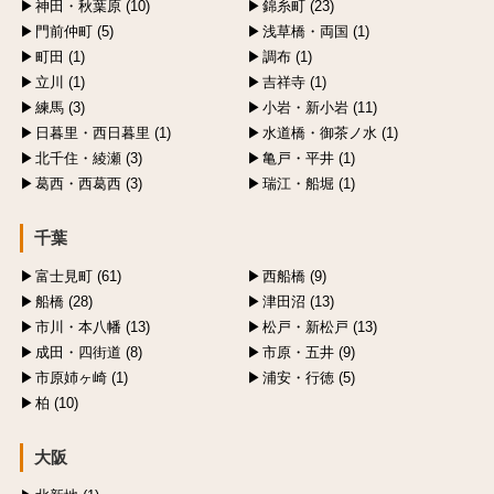
神田・秋葉原 (10)
錦糸町 (23)
門前仲町 (5)
浅草橋・両国 (1)
町田 (1)
調布 (1)
立川 (1)
吉祥寺 (1)
練馬 (3)
小岩・新小岩 (11)
日暮里・西日暮里 (1)
水道橋・御茶ノ水 (1)
北千住・綾瀬 (3)
亀戸・平井 (1)
葛西・西葛西 (3)
瑞江・船堀 (1)
千葉
富士見町 (61)
西船橋 (9)
船橋 (28)
津田沼 (13)
市川・本八幡 (13)
松戸・新松戸 (13)
成田・四街道 (8)
市原・五井 (9)
市原姉ヶ崎 (1)
浦安・行徳 (5)
柏 (10)
大阪