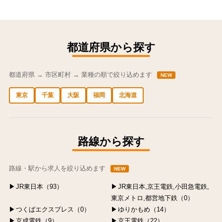
都道府県から探す
都道府県 → 市区町村 → 業種の順で絞り込めます
NEW
東京
千葉
大阪
福岡
北海道
中央区の求人
港区の求人
渋谷区の求人
新宿区の求人
豊島区の求人
路線から探す
路線・駅から求人を絞り込めます
NEW
JR東日本（93）
JR東日本,京王電鉄,小田急電鉄,
東京メトロ,都営地下鉄（0）
つくばエクスプレス（0）
ゆりかもめ（14）
京成電鉄（9）
京王電鉄（22）