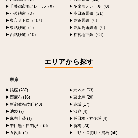
千葉都市モノレール（0）
多摩モノレール（0）
小湊鉄道（0）
小田急電鉄（21）
東京メトロ（107）
東急電鉄（0）
東武鉄道（1）
東葉高速鉄道（0）
西武鉄道（10）
都営地下鉄（63）
エリアから探す
東京
銀座 (287)
六本木 (63)
西麻布 (16)
恵比寿 (20)
新宿歌舞伎町 (40)
赤坂 (17)
池袋 (7)
渋谷 (4)
麻布十番 (1)
飯田橋・神楽坂 (4)
中目黒・自由が丘 (3)
新橋 (23)
五反田 (4)
上野・御徒町・湯島 (58)