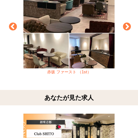
赤坂 ファースト （1st）
千
あなたが見た求人