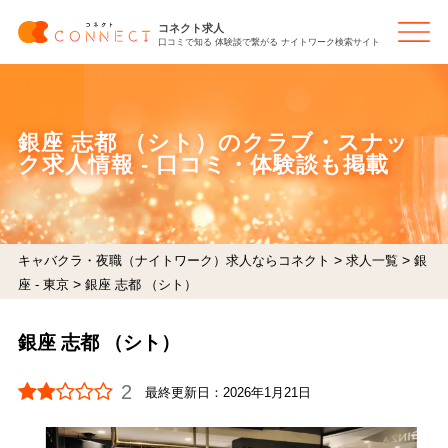
コネクト求人
口コミで知る 体験談で繋がる ナイトワーク検索サイト
銀座 志都 （シト）のクラブ・スナッ
ク求人情報 - 口コミ・体験談も掲載
>
>
キャバクラ・夜職（ナイトワーク）求人ならコネクト
求人一覧
銀
>
座 - 東京
銀座 志都 （シト）
銀座 志都 （シト）
2
最終更新日：
2026年1月21日