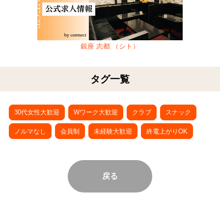
銀座 志都 （シト）
タグ一覧
30代女性大歓迎
Wワーク大歓迎
クラブ
スナック
ノルマなし
会員制
未経験大歓迎
終電上がりOK
戻る