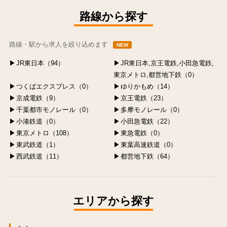
路線から探す
路線・駅から求人を絞り込めます
NEW
JR東日本（94）
JR東日本,京王電鉄,小田急電鉄,
東京メトロ,都営地下鉄（0）
つくばエクスプレス（0）
ゆりかもめ（14）
京成電鉄（9）
京王電鉄（23）
千葉都市モノレール（0）
多摩モノレール（0）
小湊鉄道（0）
小田急電鉄（22）
東京メトロ（108）
東急電鉄（0）
東武鉄道（1）
東葉高速鉄道（0）
西武鉄道（11）
都営地下鉄（64）
エリアから探す