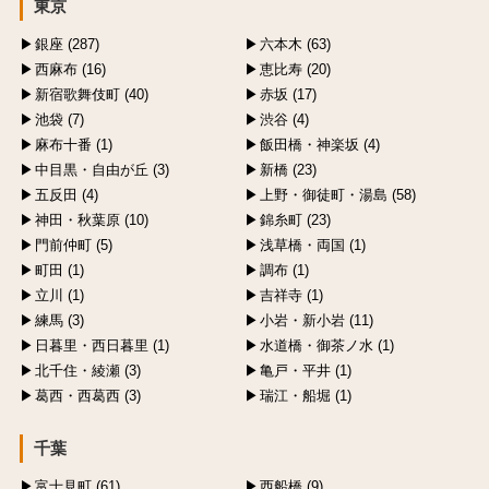
東京
銀座 (287)
六本木 (63)
西麻布 (16)
恵比寿 (20)
新宿歌舞伎町 (40)
赤坂 (17)
池袋 (7)
渋谷 (4)
麻布十番 (1)
飯田橋・神楽坂 (4)
中目黒・自由が丘 (3)
新橋 (23)
五反田 (4)
上野・御徒町・湯島 (58)
神田・秋葉原 (10)
錦糸町 (23)
門前仲町 (5)
浅草橋・両国 (1)
町田 (1)
調布 (1)
立川 (1)
吉祥寺 (1)
練馬 (3)
小岩・新小岩 (11)
日暮里・西日暮里 (1)
水道橋・御茶ノ水 (1)
北千住・綾瀬 (3)
亀戸・平井 (1)
葛西・西葛西 (3)
瑞江・船堀 (1)
千葉
富士見町 (61)
西船橋 (9)