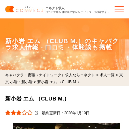
コネクト求人
口コミで知る 体験談で繋がる ナイトワーク検索サイト
新小岩 エム （CLUB M.）のキャバク
ラ求人情報 - 口コミ・体験談も掲載
>
>
キャバクラ・夜職（ナイトワーク）求人ならコネクト
求人一覧
東
>
京-小岩・新小岩
新小岩 エム （CLUB M.）
新小岩 エム （CLUB M.）
3
最終更新日：
2026年1月19日