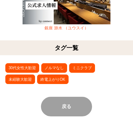
銀座 游水 （ユウスイ）
タグ一覧
30代女性大歓迎
ノルマなし
ミニクラブ
未経験大歓迎
終電上がりOK
戻る