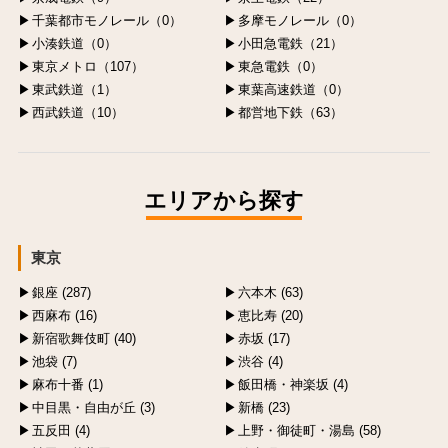
千葉都市モノレール（0）
多摩モノレール（0）
小湊鉄道（0）
小田急電鉄（21）
東京メトロ（107）
東急電鉄（0）
東武鉄道（1）
東葉高速鉄道（0）
西武鉄道（10）
都営地下鉄（63）
エリアから探す
東京
銀座 (287)
六本木 (63)
西麻布 (16)
恵比寿 (20)
新宿歌舞伎町 (40)
赤坂 (17)
池袋 (7)
渋谷 (4)
麻布十番 (1)
飯田橋・神楽坂 (4)
中目黒・自由が丘 (3)
新橋 (23)
五反田 (4)
上野・御徒町・湯島 (58)