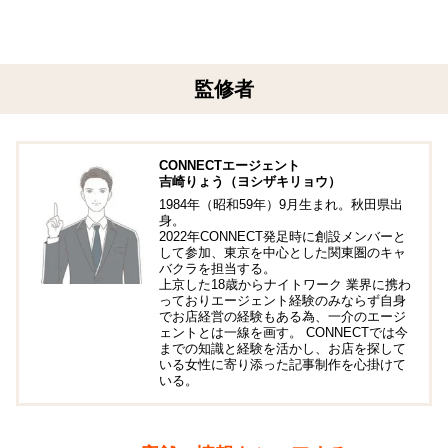
監修者
CONNECTエージェント
吉崎りょう（ヨシザキリョウ）
1984年（昭和59年）9月生まれ。秋田県出
身。
2022年CONNECT発足時に創設メンバーと
して参加、東京を中心とした関東圏のキャ
バクラを担当する。
上京した18歳からナイトワーク 業界に携わ
っておりエージェント経験のみならず自身
でお店経営の経験もある為、一介のエージ
ェントとは一線を画す。 CONNECTでは今
までの知識と経験を活かし、お店を探して
いる女性に寄り添った記事制作を心掛けて
いる。