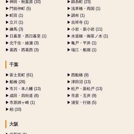
神田・秋葉原 (10)
錦糸町 (23)
門前仲町 (5)
浅草橋・両国 (1)
町田 (1)
調布 (1)
立川 (1)
吉祥寺 (1)
練馬 (3)
小岩・新小岩 (11)
日暮里・西日暮里 (1)
水道橋・御茶ノ水 (1)
北千住・綾瀬 (3)
亀戸・平井 (1)
葛西・西葛西 (3)
瑞江・船堀 (1)
千葉
富士見町 (61)
西船橋 (9)
船橋 (28)
津田沼 (13)
市川・本八幡 (13)
松戸・新松戸 (13)
成田・四街道 (8)
市原・五井 (9)
市原姉ヶ崎 (1)
浦安・行徳 (5)
柏 (10)
大阪