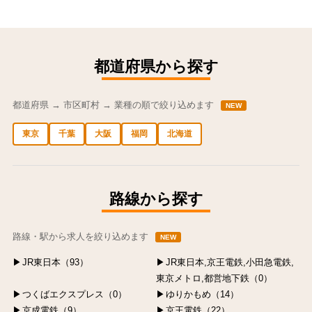
都道府県から探す
都道府県 → 市区町村 → 業種の順で絞り込めます
NEW
東京
千葉
大阪
福岡
北海道
中央区の求人
港区の求人
渋谷区の求人
新宿区の求人
豊島区の求人
路線から探す
路線・駅から求人を絞り込めます
NEW
JR東日本（93）
JR東日本,京王電鉄,小田急電鉄,
東京メトロ,都営地下鉄（0）
つくばエクスプレス（0）
ゆりかもめ（14）
京成電鉄（9）
京王電鉄（22）