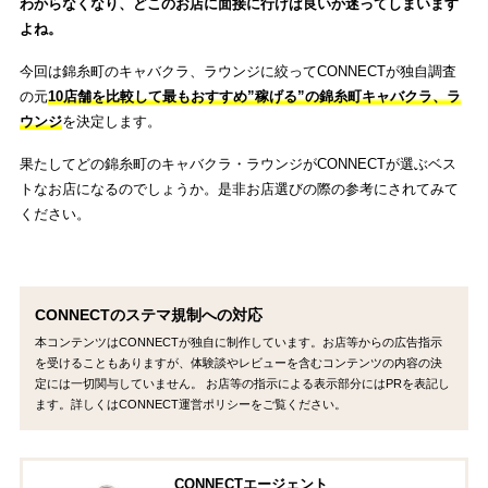
わからなくなり、どこのお店に面接に行けば良いか迷ってしまいます
よね。
今回は錦糸町のキャバクラ、ラウンジに絞ってCONNECTが独自調査
の元
10店舗を比較して最もおすすめ”稼げる”の錦糸町キャバクラ、ラ
ウンジ
を決定します。
果たしてどの錦糸町のキャバクラ・ラウンジがCONNECTが選ぶベス
トなお店になるのでしょうか。是非お店選びの際の参考にされてみて
ください。
CONNECTのステマ規制への対応
本コンテンツはCONNECTが独自に制作しています。お店等からの広告指示
を受けることもありますが、体験談やレビューを含むコンテンツの内容の決
定には一切関与していません。 お店等の指示による表示部分にはPRを表記し
ます。詳しくはCONNECT運営ポリシーをご覧ください。
CONNECTエージェント