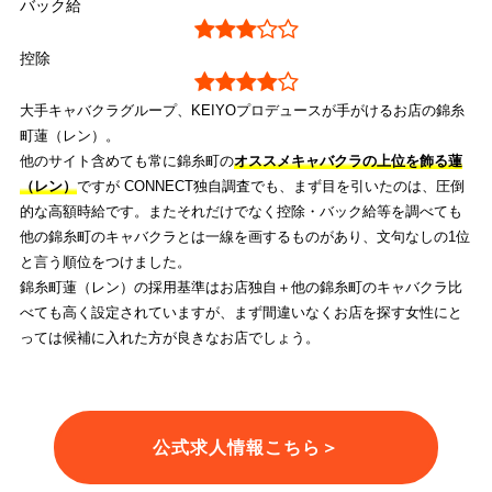
バック給
控除
大手キャバクラグループ、KEIYOプロデュースが手がけるお店の錦糸
町蓮（レン）。
他のサイト含めても常に錦糸町の
オススメキャバクラの上位を飾る蓮
（レン）
ですが CONNECT独自調査でも、まず目を引いたのは、圧倒
的な高額時給です。またそれだけでなく控除・バック給等を調べても
他の錦糸町のキャバクラとは一線を画するものがあり、文句なしの1位
と言う順位をつけました。
錦糸町蓮（レン）の採用基準はお店独自＋他の錦糸町のキャバクラ比
べても高く設定されていますが、まず間違いなくお店を探す女性にと
っては候補に入れた方が良きなお店でしょう。
公式求人情報こちら＞