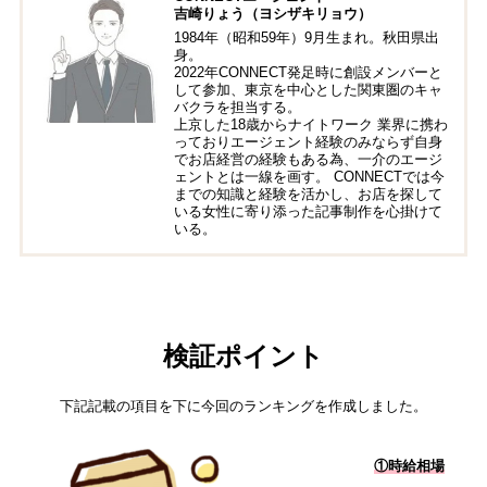
吉崎りょう（ヨシザキリョウ）
1984年（昭和59年）9月生まれ。秋田県出
身。
2022年CONNECT発足時に創設メンバーと
して参加、東京を中心とした関東圏のキャ
バクラを担当する。
上京した18歳からナイトワーク 業界に携わ
っておりエージェント経験のみならず自身
でお店経営の経験もある為、一介のエージ
ェントとは一線を画す。 CONNECTでは今
までの知識と経験を活かし、お店を探して
いる女性に寄り添った記事制作を心掛けて
いる。
検証ポイント
下記記載の項目を下に今回のランキングを作成しました。
①時給相場