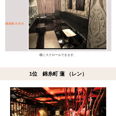
錦糸町カポネ
1位 錦糸町 蓮 （レン）