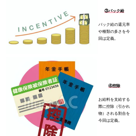
③バック給
バック給の還元率
や種類の多さを今
回は定義。
④控除
お給料を支給する
際に控除（引かれ
物）される割合を
今回は定義。