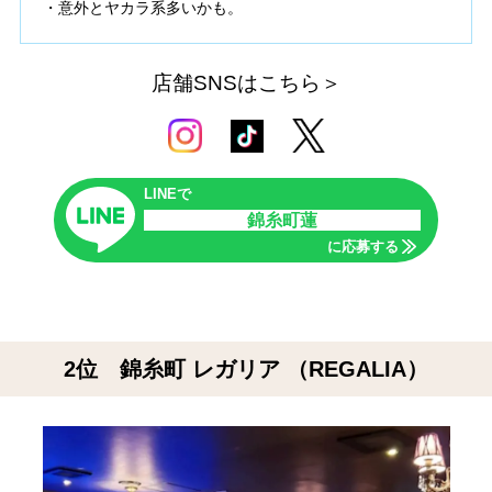
・意外とヤカラ系多いかも。
店舗SNSはこちら＞
LINEで
錦糸町蓮
に応募する
2位 錦糸町 レガリア （REGALIA）