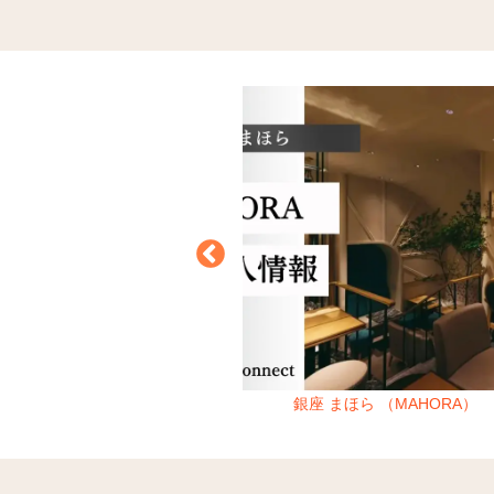
ン （Socie GLAM）
銀座 まほら （MAHORA）