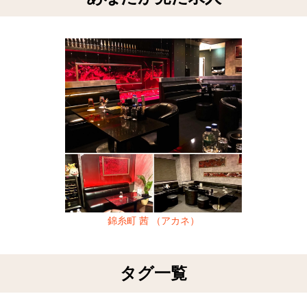
錦糸町 茜 （アカネ）
タグ一覧