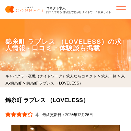
コネクト求人
口コミで知る 体験談で繋がる ナイトワーク検索サイト
錦糸町 ラブレス （LOVELESS）の求
人情報 - 口コミ・体験談も掲載
>
>
キャバクラ・夜職（ナイトワーク）求人ならコネクト
求人一覧
東
>
京-錦糸町
錦糸町 ラブレス （LOVELESS）
錦糸町 ラブレス （LOVELESS）
4
最終更新日：
2025年12月26日