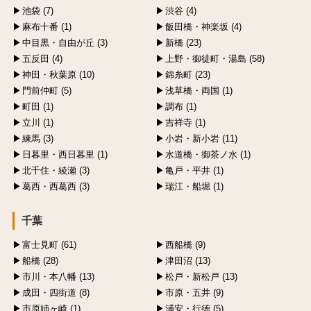
池袋 (7)
渋谷 (4)
麻布十番 (1)
飯田橋・神楽坂 (4)
中目黒・自由が丘 (3)
新橋 (23)
五反田 (4)
上野・御徒町・湯島 (58)
神田・秋葉原 (10)
錦糸町 (23)
門前仲町 (5)
浅草橋・両国 (1)
町田 (1)
調布 (1)
立川 (1)
吉祥寺 (1)
練馬 (3)
小岩・新小岩 (11)
日暮里・西日暮里 (1)
水道橋・御茶ノ水 (1)
北千住・綾瀬 (3)
亀戸・平井 (1)
葛西・西葛西 (3)
瑞江・船堀 (1)
千葉
富士見町 (61)
西船橋 (9)
船橋 (28)
津田沼 (13)
市川・本八幡 (13)
松戸・新松戸 (13)
成田・四街道 (8)
市原・五井 (9)
市原姉ヶ崎 (1)
浦安・行徳 (5)