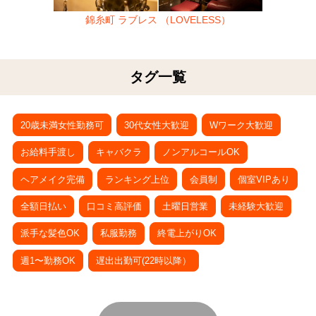
錦糸町 ラブレス （LOVELESS）
タグ一覧
20歳未満女性勤務可
30代女性大歓迎
Wワーク大歓迎
お給料手渡し
キャバクラ
ノンアルコールOK
ヘアメイク完備
ランキング上位
会員制
個室VIPあり
全額日払い
口コミ高評価
土曜日営業
未経験大歓迎
派手な髪色OK
私服勤務
終電上がりOK
週1〜勤務OK
遅出出勤可(22時以降）