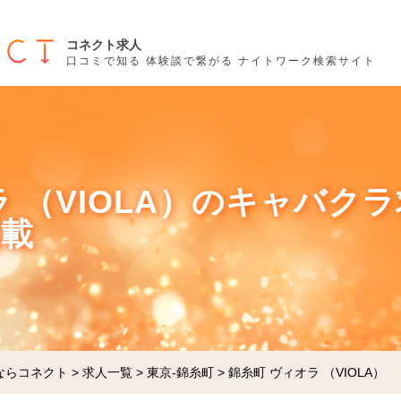
コネクト求人
口コミで知る 体験談で繋がる ナイトワーク検索サイト
 （VIOLA）のキャバクラ
掲載
ならコネクト
>
求人一覧
>
東京-錦糸町
>
錦糸町 ヴィオラ （VIOLA）