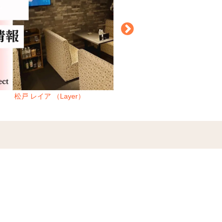
松戸 レイア （Layer）
神楽坂 辰巳（