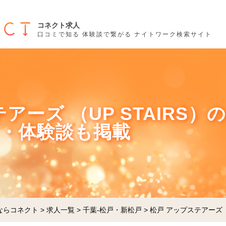
コネクト求人
口コミで知る 体験談で繋がる ナイトワーク検索サイト
アーズ （UP STAIRS
ミ・体験談も掲載
ならコネクト
>
求人一覧
>
千葉-松戸・新松戸
>
松戸 アップステアーズ （U