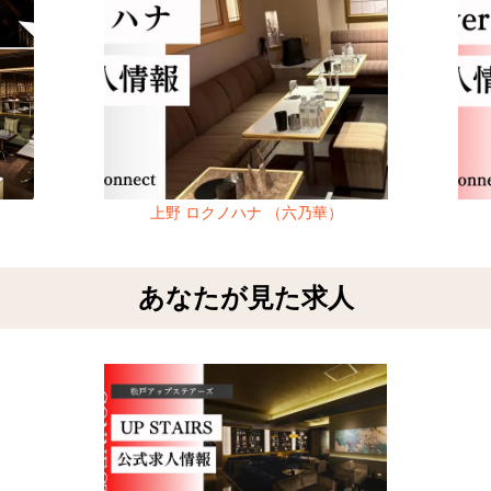
）
上野 ロクノハナ （六乃華）
あなたが見た求人