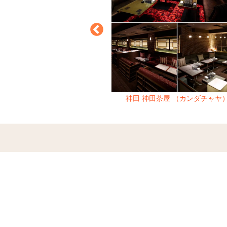
フジイ （藤井）
神田 神田茶屋 （カンダチャヤ