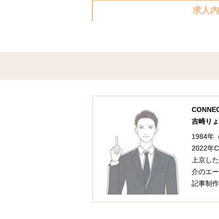
求人内
CONN
吉崎りょ
1984
2022
上京した
介のエー
記事制作