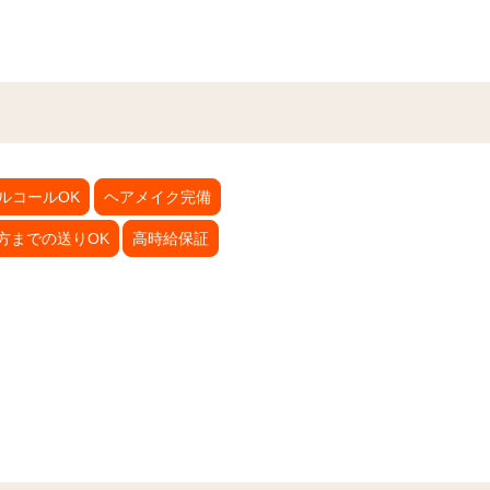
ルコールOK
ヘアメイク完備
方までの送りOK
高時給保証