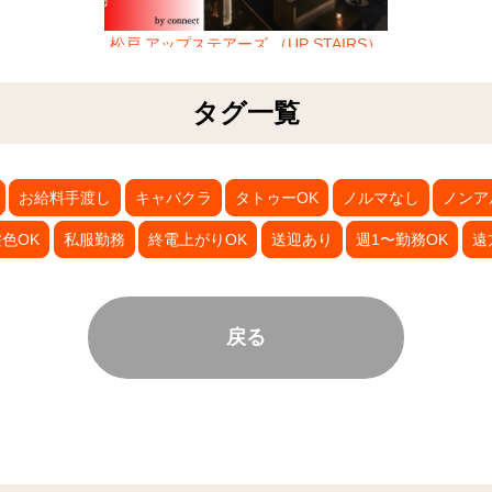
松戸 アップステアーズ （UP STAIRS）
タグ一覧
お給料手渡し
キャバクラ
タトゥーOK
ノルマなし
ノンア
色OK
私服勤務
終電上がりOK
送迎あり
週1〜勤務OK
遠
戻る