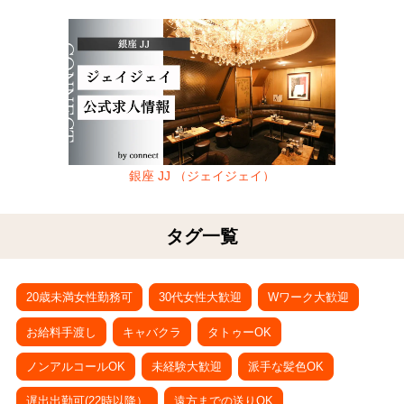
銀座 JJ （ジェイジェイ）
タグ一覧
20歳未満女性勤務可
30代女性大歓迎
Wワーク大歓迎
お給料手渡し
キャバクラ
タトゥーOK
ノンアルコールOK
未経験大歓迎
派手な髪色OK
遅出出勤可(22時以降）
遠方までの送りOK