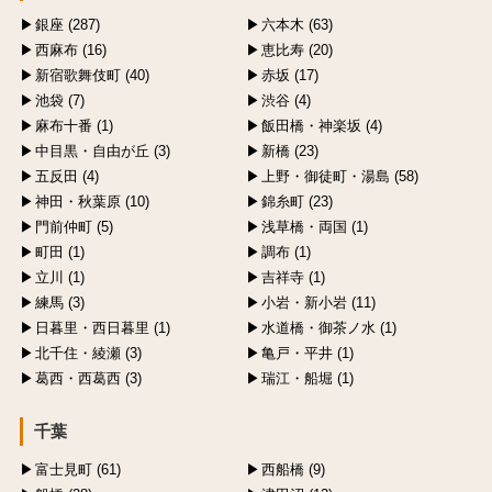
銀座 (287)
六本木 (63)
西麻布 (16)
恵比寿 (20)
新宿歌舞伎町 (40)
赤坂 (17)
池袋 (7)
渋谷 (4)
麻布十番 (1)
飯田橋・神楽坂 (4)
中目黒・自由が丘 (3)
新橋 (23)
五反田 (4)
上野・御徒町・湯島 (58)
神田・秋葉原 (10)
錦糸町 (23)
門前仲町 (5)
浅草橋・両国 (1)
町田 (1)
調布 (1)
立川 (1)
吉祥寺 (1)
練馬 (3)
小岩・新小岩 (11)
日暮里・西日暮里 (1)
水道橋・御茶ノ水 (1)
北千住・綾瀬 (3)
亀戸・平井 (1)
葛西・西葛西 (3)
瑞江・船堀 (1)
千葉
富士見町 (61)
西船橋 (9)