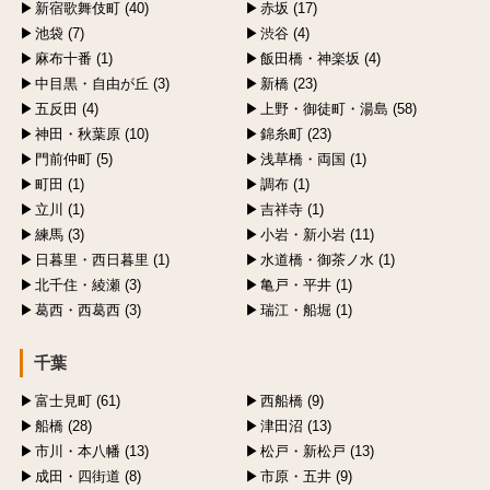
新宿歌舞伎町 (40)
赤坂 (17)
池袋 (7)
渋谷 (4)
麻布十番 (1)
飯田橋・神楽坂 (4)
中目黒・自由が丘 (3)
新橋 (23)
五反田 (4)
上野・御徒町・湯島 (58)
神田・秋葉原 (10)
錦糸町 (23)
門前仲町 (5)
浅草橋・両国 (1)
町田 (1)
調布 (1)
立川 (1)
吉祥寺 (1)
練馬 (3)
小岩・新小岩 (11)
日暮里・西日暮里 (1)
水道橋・御茶ノ水 (1)
北千住・綾瀬 (3)
亀戸・平井 (1)
葛西・西葛西 (3)
瑞江・船堀 (1)
千葉
富士見町 (61)
西船橋 (9)
船橋 (28)
津田沼 (13)
市川・本八幡 (13)
松戸・新松戸 (13)
成田・四街道 (8)
市原・五井 (9)