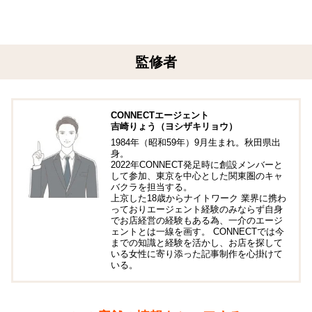
監修者
CONNECTエージェント
吉崎りょう（ヨシザキリョウ）
1984年（昭和59年）9月生まれ。秋田県出
身。
2022年CONNECT発足時に創設メンバーと
して参加、東京を中心とした関東圏のキャ
バクラを担当する。
上京した18歳からナイトワーク 業界に携わ
っておりエージェント経験のみならず自身
でお店経営の経験もある為、一介のエージ
ェントとは一線を画す。 CONNECTでは今
までの知識と経験を活かし、お店を探して
いる女性に寄り添った記事制作を心掛けて
いる。