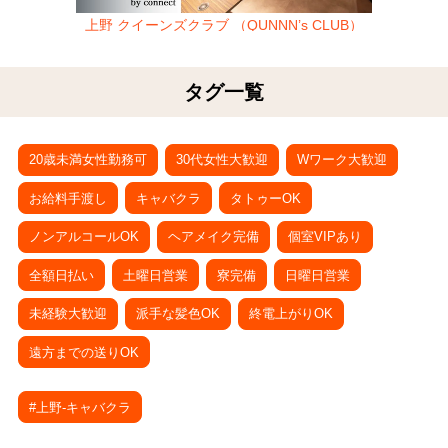
上野 クイーンズクラブ （QUNNN’s CLUB）
タグ一覧
20歳未満女性勤務可
30代女性大歓迎
Wワーク大歓迎
お給料手渡し
キャバクラ
タトゥーOK
ノンアルコールOK
ヘアメイク完備
個室VIPあり
全額日払い
土曜日営業
寮完備
日曜日営業
未経験大歓迎
派手な髪色OK
終電上がりOK
遠方までの送りOK
#上野-キャバクラ