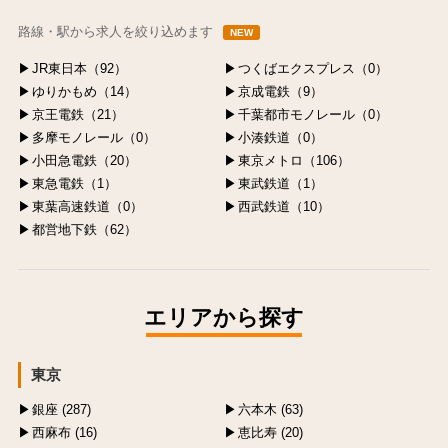
路線・駅から求人を絞り込めます
NEW
JR東日本（92）
つくばエクスプレス（0）
ゆりかもめ（14）
京成電鉄（9）
京王電鉄（21）
千葉都市モノレール（0）
多摩モノレール（0）
小湊鉄道（0）
小田急電鉄（20）
東京メトロ（106）
東急電鉄（1）
東武鉄道（1）
東葉高速鉄道（0）
西武鉄道（10）
都営地下鉄（62）
エリアから探す
東京
銀座 (287)
六本木 (63)
西麻布 (16)
恵比寿 (20)