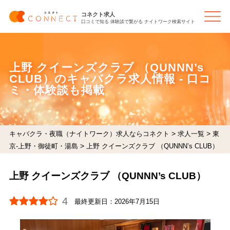
コネクト求人
口コミで知る 体験談で繋がる ナイトワーク検索サイト
上野 クイーンズクラブ （QUNNN’s
CLUB）のキャバクラ求人情報 - 口コ
ミ・体験談も掲載
>
>
キャバクラ・夜職（ナイトワーク）求人ならコネクト
求人一覧
東
>
京-上野・御徒町・湯島
上野 クイーンズクラブ （QUNNN’s CLUB）
上野 クイーンズクラブ （QUNNN’s CLUB）
4
最終更新日：
2026年7月15日