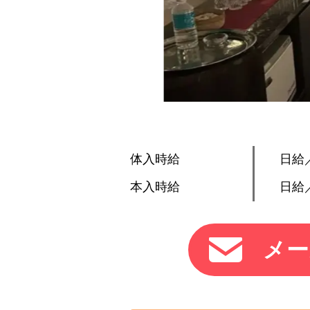
体入時給
日給／
本入時給
日給／
メー