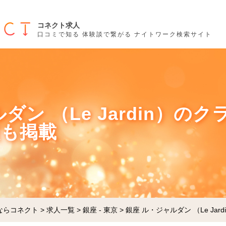
コネクト求人
口コミで知る 体験談で繋がる ナイトワーク検索サイト
ダン （Le Jardin）のク
談も掲載
ならコネクト
>
求人一覧
>
銀座 - 東京
>
銀座 ル・ジャルダン （Le Jard