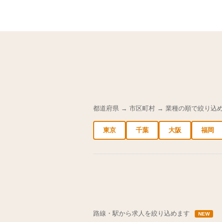
都道府県 → 市区町村 → 業種の順で絞り込
東京
千葉
大阪
福岡
中央区の求人
港区の求人
渋谷区の求人
路線・駅から求人を絞り込めます
NEW