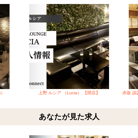
S）
上野 ルシア （Lucia） 【閉店】
赤坂 談
あなたが見た求人