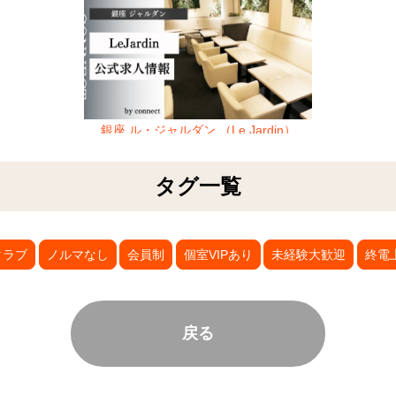
銀座 ル・ジャルダン （Le Jardin）
タグ一覧
クラブ
ノルマなし
会員制
個室VIPあり
未経験大歓迎
終電
戻る