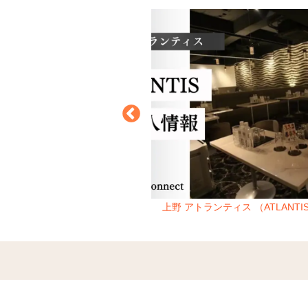
リリー （Lily）
上野 アトランティス （ATLANTI