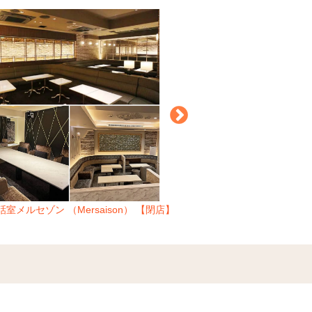
話室メルセゾン （Mersaison） 【閉店】
新橋 アテナ （A