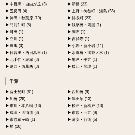
中目黒・自由が丘 (3)
新橋 (23)
五反田 (4)
上野・御徒町・湯島 (58)
神田・秋葉原 (10)
錦糸町 (23)
門前仲町 (5)
浅草橋・両国 (1)
町田 (1)
調布 (1)
立川 (1)
吉祥寺 (1)
練馬 (3)
小岩・新小岩 (11)
日暮里・西日暮里 (1)
水道橋・御茶ノ水 (1)
北千住・綾瀬 (3)
亀戸・平井 (1)
葛西・西葛西 (3)
瑞江・船堀 (1)
千葉
富士見町 (61)
西船橋 (9)
船橋 (28)
津田沼 (13)
市川・本八幡 (13)
松戸・新松戸 (13)
成田・四街道 (8)
市原・五井 (9)
市原姉ヶ崎 (1)
浦安・行徳 (5)
柏 (10)