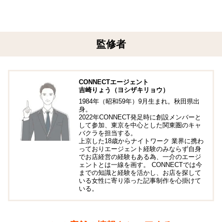
監修者
CONNECTエージェント
吉崎りょう（ヨシザキリョウ）
1984年（昭和59年）9月生まれ。秋田県出
身。
2022年CONNECT発足時に創設メンバーと
して参加、東京を中心とした関東圏のキャ
バクラを担当する。
上京した18歳からナイトワーク 業界に携わ
っておりエージェント経験のみならず自身
でお店経営の経験もある為、一介のエージ
ェントとは一線を画す。 CONNECTでは今
までの知識と経験を活かし、お店を探して
いる女性に寄り添った記事制作を心掛けて
いる。