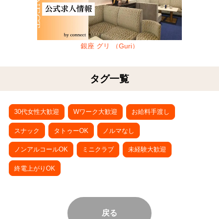
銀座 グリ （Guri）
タグ一覧
30代女性大歓迎
Wワーク大歓迎
お給料手渡し
スナック
タトゥーOK
ノルマなし
ノンアルコールOK
ミニクラブ
未経験大歓迎
終電上がりOK
戻る