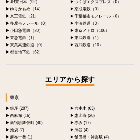
JR東日本（92）
つくばエクスプレス（0）
ゆりかもめ（14）
京成電鉄（9）
京王電鉄（21）
千葉都市モノレール（0）
多摩モノレール（0）
小湊鉄道（0）
小田急電鉄（20）
東京メトロ（106）
東急電鉄（1）
東武鉄道（1）
東葉高速鉄道（0）
西武鉄道（10）
都営地下鉄（62）
エリアから探す
東京
銀座 (287)
六本木 (63)
西麻布 (16)
恵比寿 (20)
新宿歌舞伎町 (40)
赤坂 (17)
池袋 (7)
渋谷 (4)
麻布十番 (1)
飯田橋・神楽坂 (4)