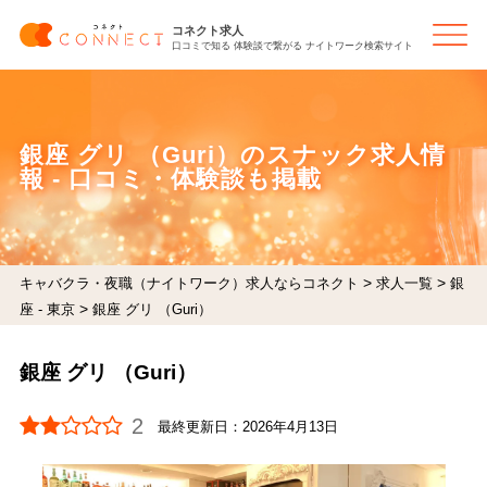
コネクト求人
口コミで知る 体験談で繋がる ナイトワーク検索サイト
銀座 グリ （Guri）のスナック求人情
報 - 口コミ・体験談も掲載
>
>
キャバクラ・夜職（ナイトワーク）求人ならコネクト
求人一覧
銀
>
座 - 東京
銀座 グリ （Guri）
銀座 グリ （Guri）
2
最終更新日：
2026年4月13日