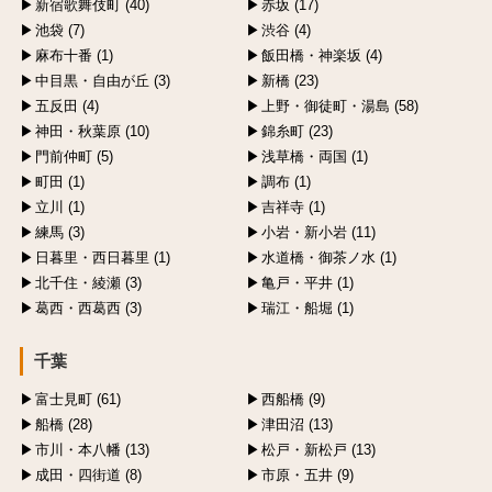
新宿歌舞伎町 (40)
赤坂 (17)
池袋 (7)
渋谷 (4)
麻布十番 (1)
飯田橋・神楽坂 (4)
中目黒・自由が丘 (3)
新橋 (23)
五反田 (4)
上野・御徒町・湯島 (58)
神田・秋葉原 (10)
錦糸町 (23)
門前仲町 (5)
浅草橋・両国 (1)
町田 (1)
調布 (1)
立川 (1)
吉祥寺 (1)
練馬 (3)
小岩・新小岩 (11)
日暮里・西日暮里 (1)
水道橋・御茶ノ水 (1)
北千住・綾瀬 (3)
亀戸・平井 (1)
葛西・西葛西 (3)
瑞江・船堀 (1)
千葉
富士見町 (61)
西船橋 (9)
船橋 (28)
津田沼 (13)
市川・本八幡 (13)
松戸・新松戸 (13)
成田・四街道 (8)
市原・五井 (9)