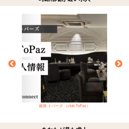
銀座 トパーズ （club ToPaz）