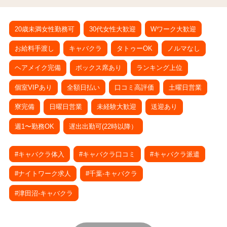
20歳未満女性勤務可
30代女性大歓迎
Wワーク大歓迎
お給料手渡し
キャバクラ
タトゥーOK
ノルマなし
ヘアメイク完備
ボックス席あり
ランキング上位
個室VIPあり
全額日払い
口コミ高評価
土曜日営業
寮完備
日曜日営業
未経験大歓迎
送迎あり
週1〜勤務OK
遅出出勤可(22時以降）
#キャバクラ体入
#キャバクラ口コミ
#キャバクラ派遣
#ナイトワーク求人
#千葉-キャバクラ
#津田沼-キャバクラ