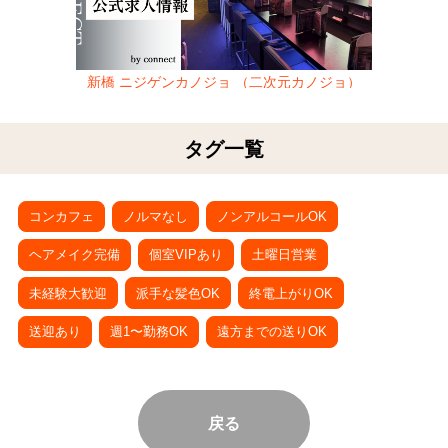
新橋 ニジゲンカノジョ （二次元カノジョ）
タグ一覧
コンカフェ
ノルマなし
ノンアルコールOK
ヘアメイク完備
個室VIPあり
土曜日営業
未経験大歓迎
派手な髪色OK
終電上がりOK
送迎あり
週1〜勤務OK
遠方までの送りOK
戻る