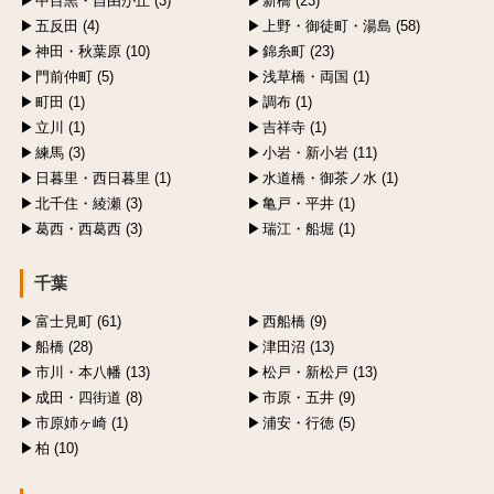
中目黒・自由が丘 (3)
新橋 (23)
五反田 (4)
上野・御徒町・湯島 (58)
神田・秋葉原 (10)
錦糸町 (23)
門前仲町 (5)
浅草橋・両国 (1)
町田 (1)
調布 (1)
立川 (1)
吉祥寺 (1)
練馬 (3)
小岩・新小岩 (11)
日暮里・西日暮里 (1)
水道橋・御茶ノ水 (1)
北千住・綾瀬 (3)
亀戸・平井 (1)
葛西・西葛西 (3)
瑞江・船堀 (1)
千葉
富士見町 (61)
西船橋 (9)
船橋 (28)
津田沼 (13)
市川・本八幡 (13)
松戸・新松戸 (13)
成田・四街道 (8)
市原・五井 (9)
市原姉ヶ崎 (1)
浦安・行徳 (5)
柏 (10)