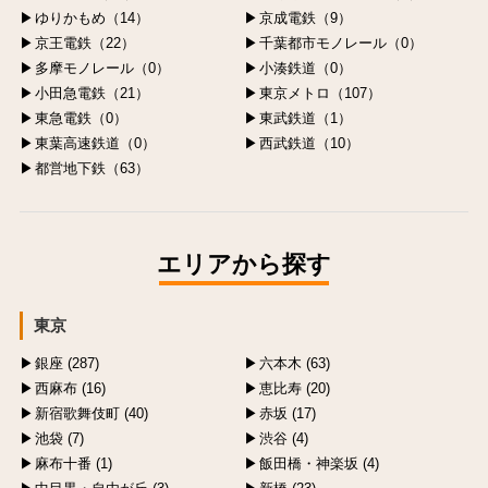
ゆりかもめ（14）
京成電鉄（9）
京王電鉄（22）
千葉都市モノレール（0）
多摩モノレール（0）
小湊鉄道（0）
小田急電鉄（21）
東京メトロ（107）
東急電鉄（0）
東武鉄道（1）
東葉高速鉄道（0）
西武鉄道（10）
都営地下鉄（63）
エリアから探す
東京
銀座 (287)
六本木 (63)
西麻布 (16)
恵比寿 (20)
新宿歌舞伎町 (40)
赤坂 (17)
池袋 (7)
渋谷 (4)
麻布十番 (1)
飯田橋・神楽坂 (4)