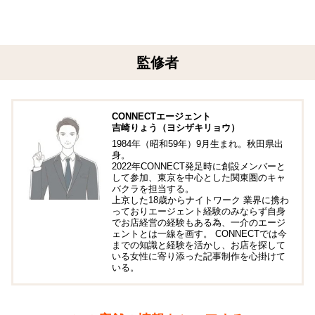
監修者
CONNECTエージェント
吉崎りょう（ヨシザキリョウ）
1984年（昭和59年）9月生まれ。秋田県出
身。
2022年CONNECT発足時に創設メンバーと
して参加、東京を中心とした関東圏のキャ
バクラを担当する。
上京した18歳からナイトワーク 業界に携わ
っておりエージェント経験のみならず自身
でお店経営の経験もある為、一介のエージ
ェントとは一線を画す。 CONNECTでは今
までの知識と経験を活かし、お店を探して
いる女性に寄り添った記事制作を心掛けて
いる。