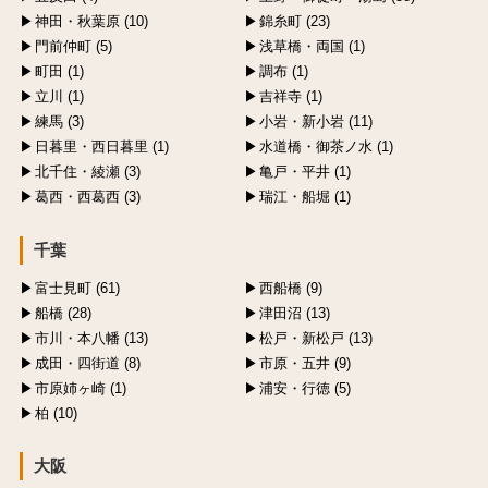
神田・秋葉原 (10)
錦糸町 (23)
門前仲町 (5)
浅草橋・両国 (1)
町田 (1)
調布 (1)
立川 (1)
吉祥寺 (1)
練馬 (3)
小岩・新小岩 (11)
日暮里・西日暮里 (1)
水道橋・御茶ノ水 (1)
北千住・綾瀬 (3)
亀戸・平井 (1)
葛西・西葛西 (3)
瑞江・船堀 (1)
千葉
富士見町 (61)
西船橋 (9)
船橋 (28)
津田沼 (13)
市川・本八幡 (13)
松戸・新松戸 (13)
成田・四街道 (8)
市原・五井 (9)
市原姉ヶ崎 (1)
浦安・行徳 (5)
柏 (10)
大阪