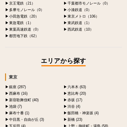
京王電鉄（21）
千葉都市モノレール（0）
多摩モノレール（0）
小湊鉄道（0）
小田急電鉄（20）
東京メトロ（106）
東急電鉄（1）
東武鉄道（1）
東葉高速鉄道（0）
西武鉄道（10）
都営地下鉄（62）
エリアから探す
東京
銀座 (287)
六本木 (63)
西麻布 (16)
恵比寿 (20)
新宿歌舞伎町 (40)
赤坂 (17)
池袋 (7)
渋谷 (4)
麻布十番 (1)
飯田橋・神楽坂 (4)
中目黒・自由が丘 (3)
新橋 (23)
五反田 (4)
上野・御徒町・湯島 (58)