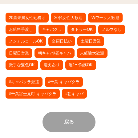
20歳未満女性勤務可
30代女性大歓迎
Wワーク大歓迎
お給料手渡し
キャバクラ
タトゥーOK
ノルマなし
ノンアルコールOK
全額日払い
土曜日営業
日曜日営業
朝キャバ/昼キャバ
未経験大歓迎
派手な髪色OK
迎えあり
週1〜勤務OK
#キャバクラ派遣
#千葉-キャバクラ
#千葉富士見町-キャバクラ
#朝キャバ
戻る