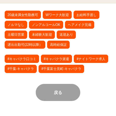
20歳未満女性勤務可
Wワーク大歓迎
お給料手渡し
ノルマなし
ノンアルコールOK
ヘアメイク完備
土曜日営業
未経験大歓迎
送迎あり
遅出出勤可(22時以降）
高時給保証
#キャバクラ口コミ
#キャバクラ派遣
#ナイトワーク求人
#千葉-キャバクラ
#千葉富士見町-キャバクラ
戻る