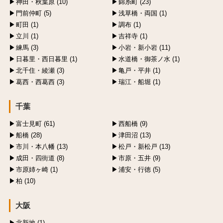
神田・秋葉原 (10)
錦糸町 (23)
門前仲町 (5)
浅草橋・両国 (1)
町田 (1)
調布 (1)
立川 (1)
吉祥寺 (1)
練馬 (3)
小岩・新小岩 (11)
日暮里・西日暮里 (1)
水道橋・御茶ノ水 (1)
北千住・綾瀬 (3)
亀戸・平井 (1)
葛西・西葛西 (3)
瑞江・船堀 (1)
千葉
富士見町 (61)
西船橋 (9)
船橋 (28)
津田沼 (13)
市川・本八幡 (13)
松戸・新松戸 (13)
成田・四街道 (8)
市原・五井 (9)
市原姉ヶ崎 (1)
浦安・行徳 (5)
柏 (10)
大阪
北新地 (1)