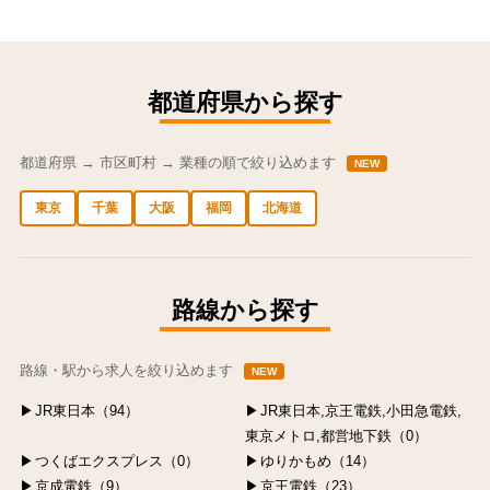
都道府県から探す
都道府県 → 市区町村 → 業種の順で絞り込めます
NEW
東京
千葉
大阪
福岡
北海道
中央区の求人
港区の求人
渋谷区の求人
新宿区の求人
豊島区の求人
路線から探す
路線・駅から求人を絞り込めます
NEW
JR東日本（94）
JR東日本,京王電鉄,小田急電鉄,
東京メトロ,都営地下鉄（0）
つくばエクスプレス（0）
ゆりかもめ（14）
京成電鉄（9）
京王電鉄（23）