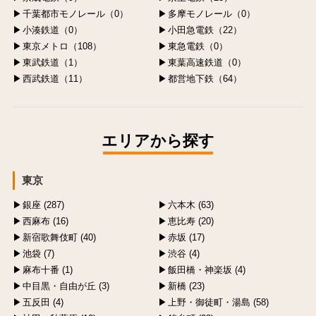
千葉都市モノレール（0）
多摩モノレール（0）
小湊鉄道（0）
小田急電鉄（22）
東京メトロ（108）
東急電鉄（0）
東武鉄道（1）
東葉高速鉄道（0）
西武鉄道（11）
都営地下鉄（64）
エリアから探す
東京
銀座 (287)
六本木 (63)
西麻布 (16)
恵比寿 (20)
新宿歌舞伎町 (40)
赤坂 (17)
池袋 (7)
渋谷 (4)
麻布十番 (1)
飯田橋・神楽坂 (4)
中目黒・自由が丘 (3)
新橋 (23)
五反田 (4)
上野・御徒町・湯島 (58)