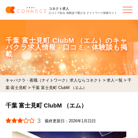
コネクト求人
口コミで知る 体験談で繋がる ナイトワーク検索サイト
千葉 富士見町 ClubM （エム）のキャ
バクラ求人情報 - 口コミ・体験談も掲
載
>
>
キャバクラ・夜職（ナイトワーク）求人ならコネクト
求人一覧
千
>
葉-富士見町
千葉 富士見町 ClubM （エム）
千葉 富士見町 ClubM （エム）
3
最終更新日：
2026年1月21日