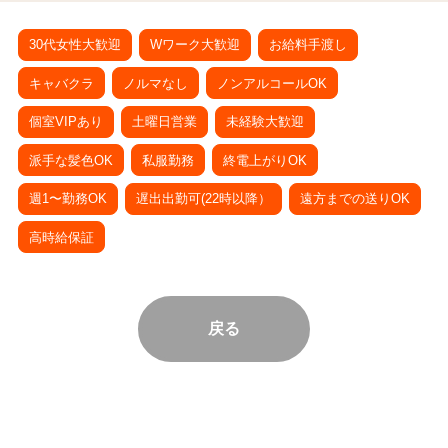
30代女性大歓迎
Wワーク大歓迎
お給料手渡し
キャバクラ
ノルマなし
ノンアルコールOK
個室VIPあり
土曜日営業
未経験大歓迎
派手な髪色OK
私服勤務
終電上がりOK
週1〜勤務OK
遅出出勤可(22時以降）
遠方までの送りOK
高時給保証
戻る