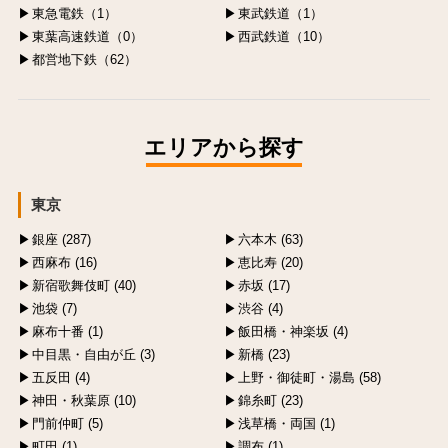
東急電鉄（1）
東武鉄道（1）
東葉高速鉄道（0）
西武鉄道（10）
都営地下鉄（62）
エリアから探す
東京
銀座 (287)
六本木 (63)
西麻布 (16)
恵比寿 (20)
新宿歌舞伎町 (40)
赤坂 (17)
池袋 (7)
渋谷 (4)
麻布十番 (1)
飯田橋・神楽坂 (4)
中目黒・自由が丘 (3)
新橋 (23)
五反田 (4)
上野・御徒町・湯島 (58)
神田・秋葉原 (10)
錦糸町 (23)
門前仲町 (5)
浅草橋・両国 (1)
町田 (1)
調布 (1)