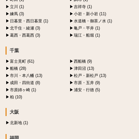
立川 (1)
吉祥寺 (1)
練馬 (3)
小岩・新小岩 (11)
日暮里・西日暮里 (1)
水道橋・御茶ノ水 (1)
北千住・綾瀬 (3)
亀戸・平井 (1)
葛西・西葛西 (3)
瑞江・船堀 (1)
千葉
富士見町 (61)
西船橋 (9)
船橋 (28)
津田沼 (13)
市川・本八幡 (13)
松戸・新松戸 (13)
成田・四街道 (8)
市原・五井 (9)
市原姉ヶ崎 (1)
浦安・行徳 (5)
柏 (10)
大阪
北新地 (1)
福岡