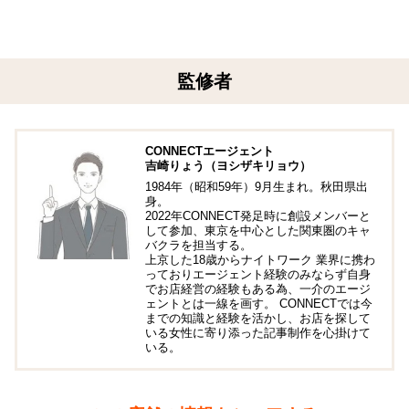
監修者
CONNECTエージェント
吉崎りょう（ヨシザキリョウ）
1984年（昭和59年）9月生まれ。秋田県出
身。
2022年CONNECT発足時に創設メンバーと
して参加、東京を中心とした関東圏のキャ
バクラを担当する。
上京した18歳からナイトワーク 業界に携わ
っておりエージェント経験のみならず自身
でお店経営の経験もある為、一介のエージ
ェントとは一線を画す。 CONNECTでは今
までの知識と経験を活かし、お店を探して
いる女性に寄り添った記事制作を心掛けて
いる。