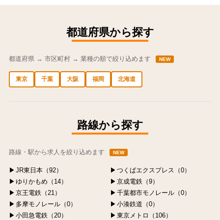
都道府県から探す
都道府県 → 市区町村 → 業種の順で絞り込めます
NEW
東京
千葉
大阪
福岡
北海道
中央区の求人
港区の求人
渋谷区の求人
新宿区の求人
豊島区の求人
路線から探す
路線・駅から求人を絞り込めます
NEW
JR東日本（92）
つくばエクスプレス（0）
ゆりかもめ（14）
京成電鉄（9）
京王電鉄（21）
千葉都市モノレール（0）
多摩モノレール（0）
小湊鉄道（0）
小田急電鉄（20）
東京メトロ（106）