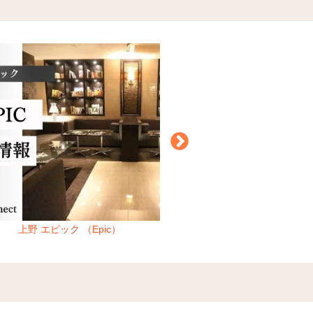
上野 エピック （Epic）
銀座 クレオール （