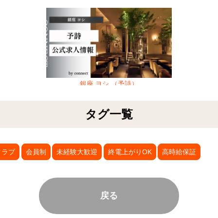
銀座 ヨシ （予詩）
タグ一覧
クラブ
会員制
未経験大歓迎
終電上がりOK
高時給保証
戻る