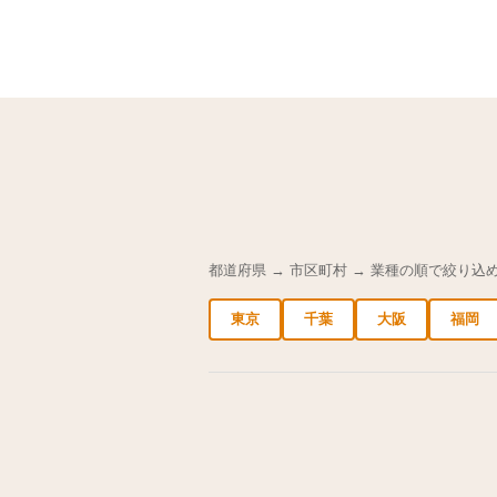
都道府県 → 市区町村 → 業種の順で絞り込
東京
千葉
大阪
福岡
中央区の求人
港区の求人
渋谷区の求人