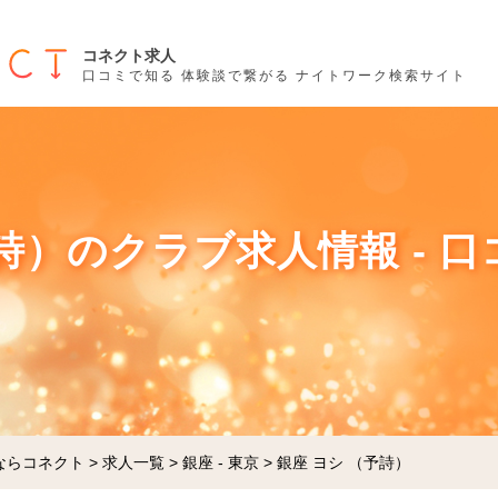
コネクト求人
口コミで知る 体験談で繋がる ナイトワーク検索サイト
予詩）のクラブ求人情報 - 
ならコネクト
>
求人一覧
>
銀座 - 東京
>
銀座 ヨシ （予詩）