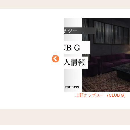
ゼットラウンジ
上野クラブジー （CLUB G）