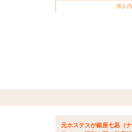
求人内
元ホステスが銀座七凪（ナ