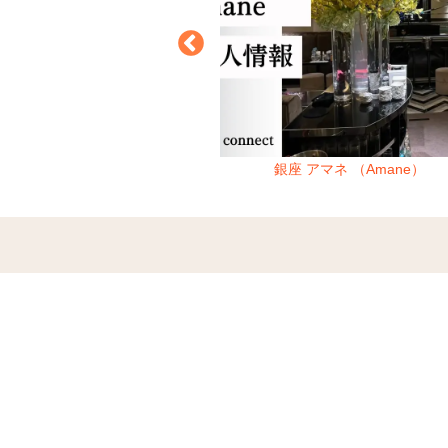
（Mirazur）銀座
銀座 アマネ （Amane）