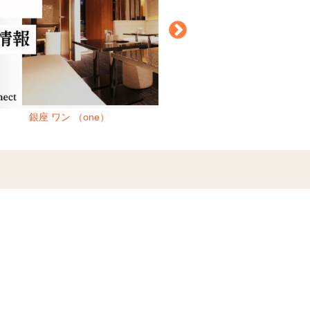
銀座 ワン （one）
銀座 キンギンサイ