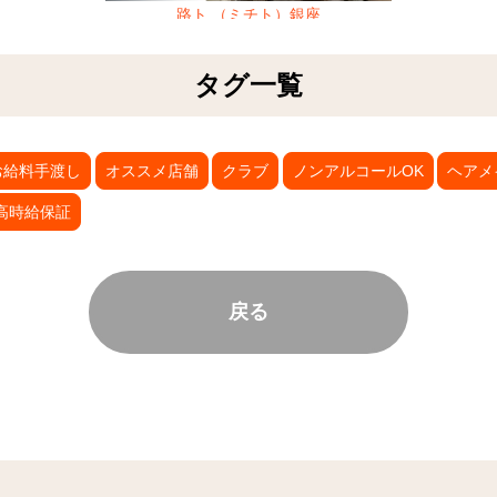
路ト （ミチト）銀座
タグ一覧
お給料手渡し
オススメ店舗
クラブ
ノンアルコールOK
ヘアメ
高時給保証
戻る