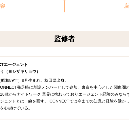
容
店
監修者
ECTエージェント
う（ヨシザキリョウ）
年（昭和59年）9月生まれ。秋田県出身。
年CONNECT発足時に創設メンバーとして参加、東京を中心とした関東
18歳からナイトワーク 業界に携わっておりエージェント経験のみなら
ジェントとは一線を画す。 CONNECTでは今までの知識と経験を活
を心掛けている。