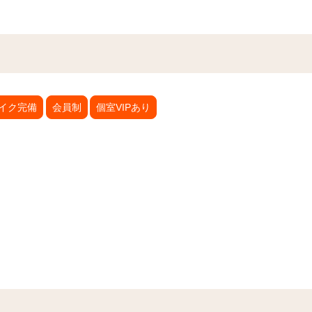
イク完備
会員制
個室VIPあり