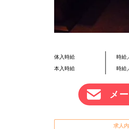
体入時給
時給／
本入時給
時給／
メー
求人内