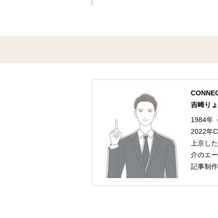
CONN
吉崎りょ
1984
2022
上京した
介のエー
記事制作