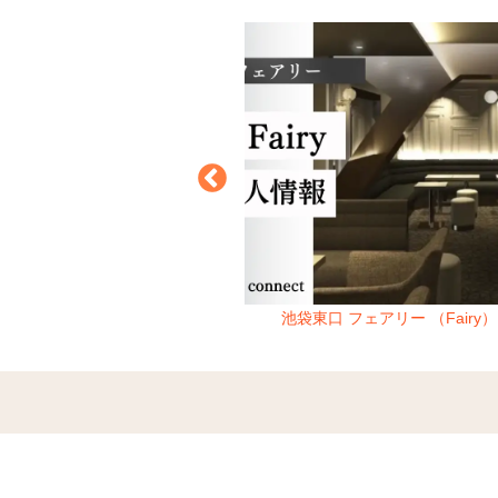
ジー （CLUB G）
池袋東口 フェアリー （Fairy）