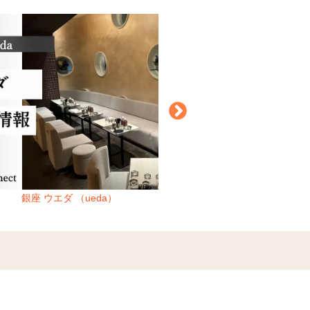
銀座 ウエダ （ueda）
上野 エピック （