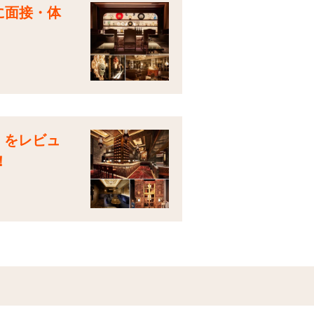
際に面接・体
7）をレビュ
！