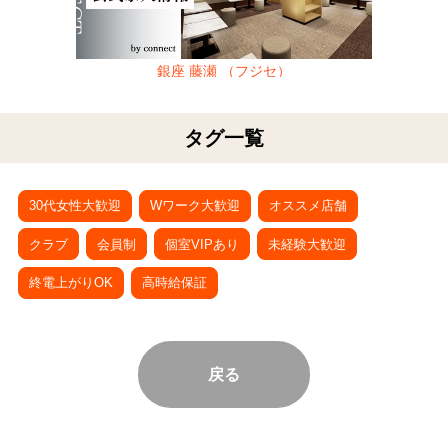
銀座 藤瀬 （フジセ）
タグ一覧
30代女性大歓迎
Wワーク大歓迎
オススメ店舗
クラブ
会員制
個室VIPあり
未経験大歓迎
終電上がりOK
高時給保証
戻る