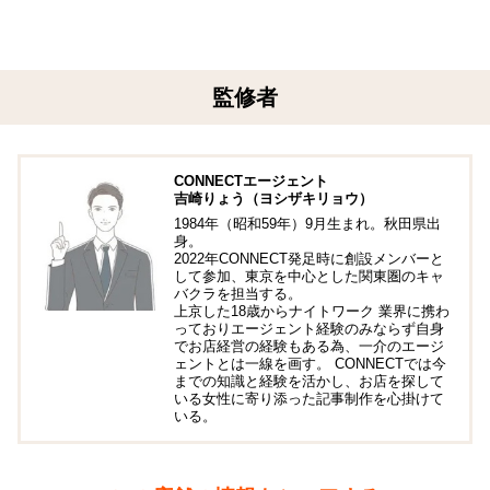
監修者
CONNECTエージェント
吉崎りょう（ヨシザキリョウ）
1984年（昭和59年）9月生まれ。秋田県出
身。
2022年CONNECT発足時に創設メンバーと
して参加、東京を中心とした関東圏のキャ
バクラを担当する。
上京した18歳からナイトワーク 業界に携わ
っておりエージェント経験のみならず自身
でお店経営の経験もある為、一介のエージ
ェントとは一線を画す。 CONNECTでは今
までの知識と経験を活かし、お店を探して
いる女性に寄り添った記事制作を心掛けて
いる。