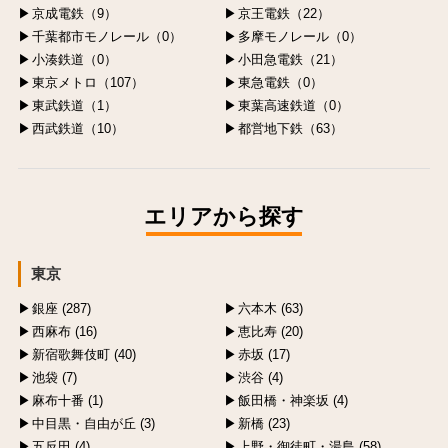
京成電鉄（9）
京王電鉄（22）
千葉都市モノレール（0）
多摩モノレール（0）
小湊鉄道（0）
小田急電鉄（21）
東京メトロ（107）
東急電鉄（0）
東武鉄道（1）
東葉高速鉄道（0）
西武鉄道（10）
都営地下鉄（63）
エリアから探す
東京
銀座 (287)
六本木 (63)
西麻布 (16)
恵比寿 (20)
新宿歌舞伎町 (40)
赤坂 (17)
池袋 (7)
渋谷 (4)
麻布十番 (1)
飯田橋・神楽坂 (4)
中目黒・自由が丘 (3)
新橋 (23)
五反田 (4)
上野・御徒町・湯島 (58)