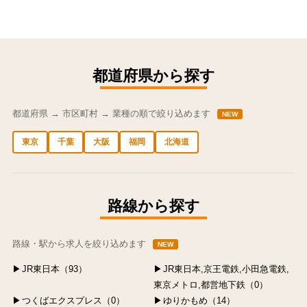
都道府県から探す
都道府県 → 市区町村 → 業種の順で絞り込めます
NEW
東京
千葉
大阪
福岡
北海道
中央区の求人
港区の求人
渋谷区の求人
新宿区の求人
豊島区の求人
路線から探す
路線・駅から求人を絞り込めます
NEW
JR東日本（93）
JR東日本,京王電鉄,小田急電鉄,
東京メトロ,都営地下鉄（0）
つくばエクスプレス（0）
ゆりかもめ（14）