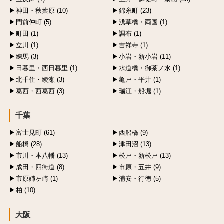
神田・秋葉原 (10)
錦糸町 (23)
門前仲町 (5)
浅草橋・両国 (1)
町田 (1)
調布 (1)
立川 (1)
吉祥寺 (1)
練馬 (3)
小岩・新小岩 (11)
日暮里・西日暮里 (1)
水道橋・御茶ノ水 (1)
北千住・綾瀬 (3)
亀戸・平井 (1)
葛西・西葛西 (3)
瑞江・船堀 (1)
千葉
富士見町 (61)
西船橋 (9)
船橋 (28)
津田沼 (13)
市川・本八幡 (13)
松戸・新松戸 (13)
成田・四街道 (8)
市原・五井 (9)
市原姉ヶ崎 (1)
浦安・行徳 (5)
柏 (10)
大阪