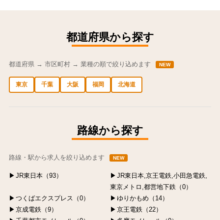
都道府県から探す
都道府県 → 市区町村 → 業種の順で絞り込めます
NEW
東京
千葉
大阪
福岡
北海道
中央区の求人
港区の求人
渋谷区の求人
新宿区の求人
豊島区の求人
路線から探す
路線・駅から求人を絞り込めます
NEW
JR東日本（93）
JR東日本,京王電鉄,小田急電鉄,
東京メトロ,都営地下鉄（0）
つくばエクスプレス（0）
ゆりかもめ（14）
京成電鉄（9）
京王電鉄（22）