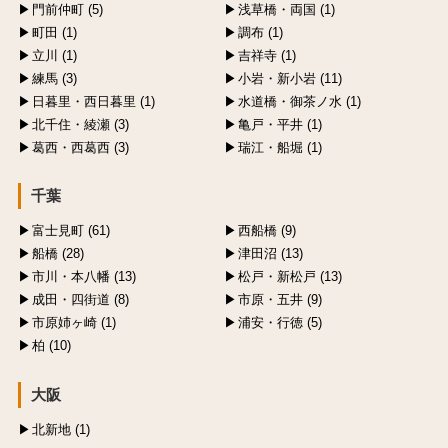
門前仲町 (5)
浅草橋・両国 (1)
町田 (1)
調布 (1)
立川 (1)
吉祥寺 (1)
練馬 (3)
小岩・新小岩 (11)
日暮里・西日暮里 (1)
水道橋・御茶ノ水 (1)
北千住・綾瀬 (3)
亀戸・平井 (1)
葛西・西葛西 (3)
瑞江・船堀 (1)
千葉
富士見町 (61)
西船橋 (9)
船橋 (28)
津田沼 (13)
市川・本八幡 (13)
松戸・新松戸 (13)
成田・四街道 (8)
市原・五井 (9)
市原姉ヶ崎 (1)
浦安・行徳 (5)
柏 (10)
大阪
北新地 (1)