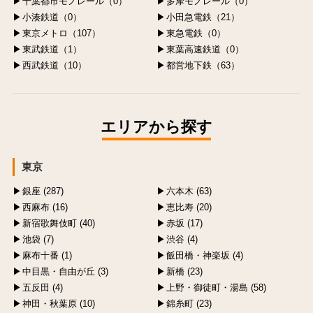
千葉都市モノレール（0）
多摩モノレール（0）
小湊鉄道（0）
小田急電鉄（21）
東京メトロ（107）
東急電鉄（0）
東武鉄道（1）
東葉高速鉄道（0）
西武鉄道（10）
都営地下鉄（63）
エリアから探す
東京
銀座 (287)
六本木 (63)
西麻布 (16)
恵比寿 (20)
新宿歌舞伎町 (40)
赤坂 (17)
池袋 (7)
渋谷 (4)
麻布十番 (1)
飯田橋・神楽坂 (4)
中目黒・自由が丘 (3)
新橋 (23)
五反田 (4)
上野・御徒町・湯島 (58)
神田・秋葉原 (10)
錦糸町 (23)