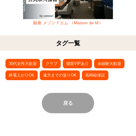
銀座 メゾンドエム （Maison de M）
タグ一覧
30代女性大歓迎
クラブ
個室VIPあり
未経験大歓迎
終電上がりOK
遠方までの送りOK
高時給保証
戻る