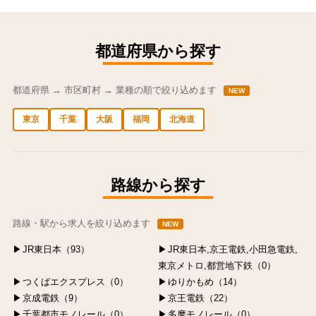
都道府県から探す
都道府県 → 市区町村 → 業種の順で絞り込めます
NEW
東京
千葉
大阪
福岡
北海道
中央区の求人
港区の求人
渋谷区の求人
新宿区の求人
豊島区の求人
路線から探す
路線・駅から求人を絞り込めます
NEW
JR東日本（93）
JR東日本,京王電鉄,小田急電鉄,
東京メトロ,都営地下鉄（0）
つくばエクスプレス（0）
ゆりかもめ（14）
京成電鉄（9）
京王電鉄（22）
千葉都市モノレール（0）
多摩モノレール（0）