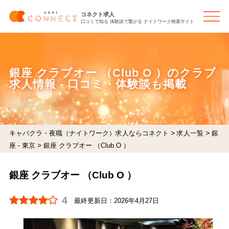
コネクト求人
口コミで知る 体験談で繋がる ナイトワーク検索サイト
銀座 クラブオー （Club O ）のクラブ
求人情報 - 口コミ・体験談も掲載
>
>
キャバクラ・夜職（ナイトワーク）求人ならコネクト
求人一覧
銀
>
座 - 東京
銀座 クラブオー （Club O ）
銀座 クラブオー （Club O ）
4
最終更新日：
2026年4月27日