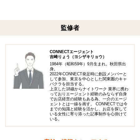
監修者
CONNECTエージェント
吉崎りょう（ヨシザキリョウ）
1984年（昭和59年）9月生まれ。秋田県出
身。
2022年CONNECT発足時に創設メンバーと
して参加、東京を中心とした関東圏のキャ
バクラを担当する。
上京した18歳からナイトワーク 業界に携わ
っておりエージェント経験のみならず自身
でお店経営の経験もある為、一介のエージ
ェントとは一線を画す。 CONNECTでは今
までの知識と経験を活かし、お店を探して
いる女性に寄り添った記事制作を心掛けて
いる。