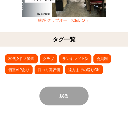
銀座 クラブオー （Club O ）
タグ一覧
30代女性大歓迎
クラブ
ランキング上位
会員制
個室VIPあり
口コミ高評価
遠方までの送りOK
戻る