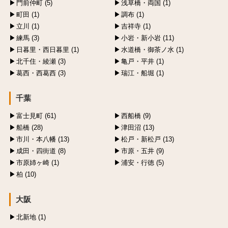
門前仲町 (5)
浅草橋・両国 (1)
町田 (1)
調布 (1)
立川 (1)
吉祥寺 (1)
練馬 (3)
小岩・新小岩 (11)
日暮里・西日暮里 (1)
水道橋・御茶ノ水 (1)
北千住・綾瀬 (3)
亀戸・平井 (1)
葛西・西葛西 (3)
瑞江・船堀 (1)
千葉
富士見町 (61)
西船橋 (9)
船橋 (28)
津田沼 (13)
市川・本八幡 (13)
松戸・新松戸 (13)
成田・四街道 (8)
市原・五井 (9)
市原姉ヶ崎 (1)
浦安・行徳 (5)
柏 (10)
大阪
北新地 (1)