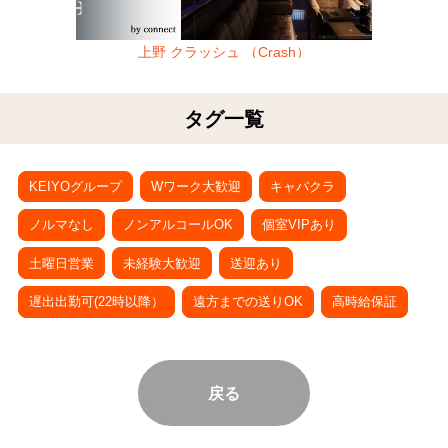
上野 クラッシュ （Crash）
タグ一覧
KEIYOグループ
Wワーク大歓迎
キャバクラ
ノルマなし
ノンアルコールOK
個室VIPあり
土曜日営業
未経験大歓迎
送迎あり
遅出出勤可(22時以降）
遠方までの送りOK
高時給保証
戻る