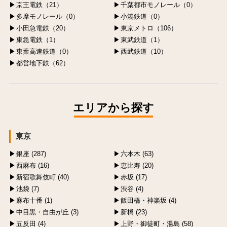
京王電鉄（21）
千葉都市モノレール（0）
多摩モノレール（0）
小湊鉄道（0）
小田急電鉄（20）
東京メトロ（106）
東急電鉄（1）
東武鉄道（1）
東葉高速鉄道（0）
西武鉄道（10）
都営地下鉄（62）
エリアから探す
東京
銀座 (287)
六本木 (63)
西麻布 (16)
恵比寿 (20)
新宿歌舞伎町 (40)
赤坂 (17)
池袋 (7)
渋谷 (4)
麻布十番 (1)
飯田橋・神楽坂 (4)
中目黒・自由が丘 (3)
新橋 (23)
五反田 (4)
上野・御徒町・湯島 (58)