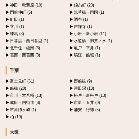
神田・秋葉原 (10)
錦糸町 (23)
門前仲町 (5)
浅草橋・両国 (1)
町田 (1)
調布 (1)
立川 (1)
吉祥寺 (1)
練馬 (3)
小岩・新小岩 (11)
日暮里・西日暮里 (1)
水道橋・御茶ノ水 (1)
北千住・綾瀬 (3)
亀戸・平井 (1)
葛西・西葛西 (3)
瑞江・船堀 (1)
千葉
富士見町 (61)
西船橋 (9)
船橋 (28)
津田沼 (13)
市川・本八幡 (13)
松戸・新松戸 (13)
成田・四街道 (8)
市原・五井 (9)
市原姉ヶ崎 (1)
浦安・行徳 (5)
柏 (10)
大阪