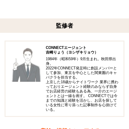
監修者
CONNECTエージェント
吉崎りょう（ヨシザキリョウ）
1984年（昭和59年）9月生まれ。秋田県出
身。
2022年CONNECT発足時に創設メンバーと
して参加、東京を中心とした関東圏のキャ
バクラを担当する。
上京した18歳からナイトワーク 業界に携わ
っておりエージェント経験のみならず自身
でお店経営の経験もある為、一介のエージ
ェントとは一線を画す。 CONNECTでは今
までの知識と経験を活かし、お店を探して
いる女性に寄り添った記事制作を心掛けて
いる。