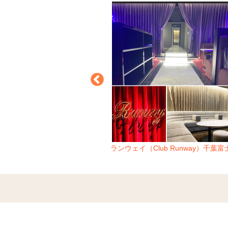
ジ （OMM Lounge）
ランウェイ（Club Runway）千葉