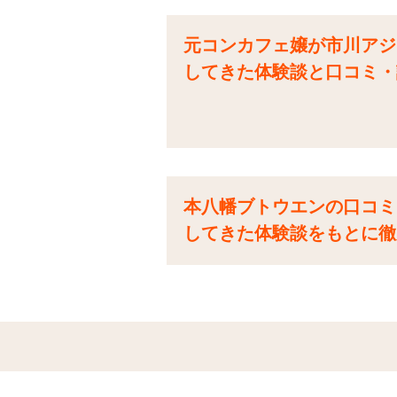
元コンカフェ嬢が市川アジト（
してきた体験談と口コミ・
本八幡ブトウエンの口コミ
してきた体験談をもとに徹