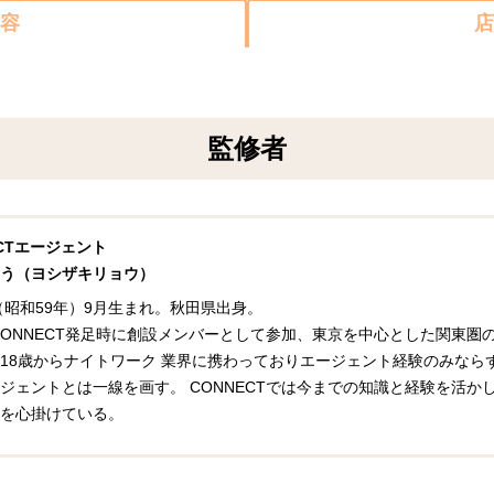
容
店
監修者
ECTエージェント
う（ヨシザキリョウ）
年（昭和59年）9月生まれ。秋田県出身。
年CONNECT発足時に創設メンバーとして参加、東京を中心とした関東
18歳からナイトワーク 業界に携わっておりエージェント経験のみなら
ジェントとは一線を画す。 CONNECTでは今までの知識と経験を活
を心掛けている。