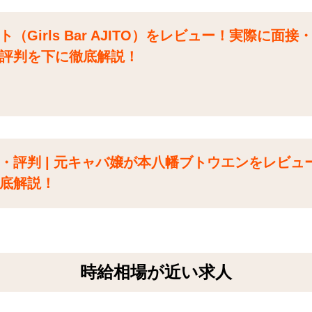
Girls Bar AJITO）をレビュー！実際に面
評判を下に徹底解説！
・評判 | 元キャバ嬢が本八幡ブトウエンをレビュ
底解説！
時給相場が近い求人