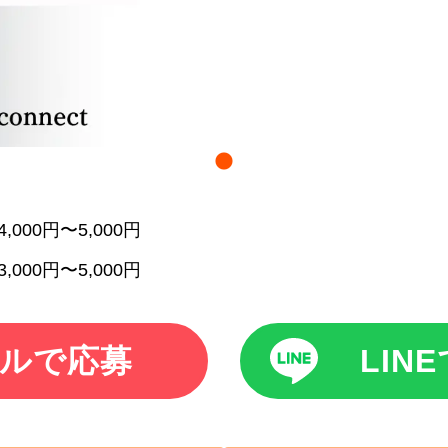
4,000円〜5,000円
3,000円〜5,000円
ルで応募
LIN