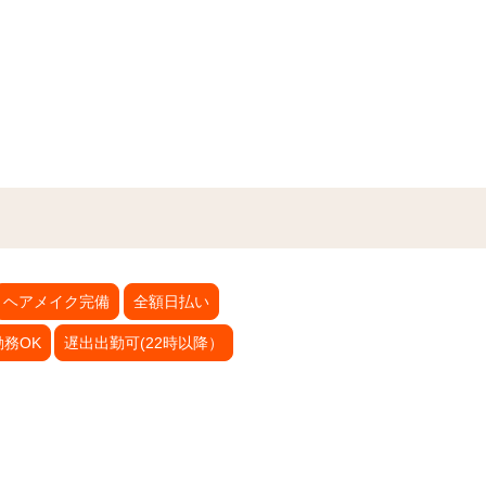
ヘアメイク完備
全額日払い
勤務OK
遅出出勤可(22時以降）