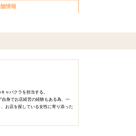
舗情報
圏のキャバクラを担当する。
ず自身でお店経営の経験もある為、一
かし、お店を探している女性に寄り添った