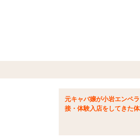
元キャバ嬢が小岩エンペラーズ
接・体験入店をしてきた体